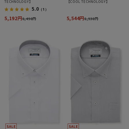
TECHNOLOGY】
【COOL TECHNOLOGY】
5.0
（1）
5,192円
5,544円
6,490円
6,930円