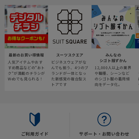
最新のお買い得情報
スーツスクエア
みんなの
シゴト服ずかん
人気アイテムやおす
ビジネスウェアがな
すめ商品などの“おト
んでも揃う、4つのブ
12,000人以上の業界
ク“が満載のチラシが
ランドが一体となっ
や職種、シーンなど
Webでも見られる！
た新感覚の複合型ス
のシゴト服の着用傾
トアです
向をデータ化。
ご利用ガイド
サポート・お問い合わせ