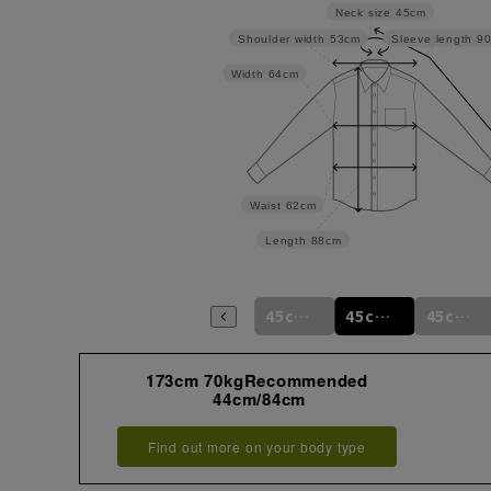
Neck size
45cm
Shoulder width
53cm
Sleeve length
9
Width
64cm
Waist
62cm
Length
88cm
44cm/94cm
45cm/78cm
45cm/82cm
45cm/86cm
45cm/90cm
45cm/92cm
173cm 70kgRecommended
44cm/84cm
Find out more on your body type