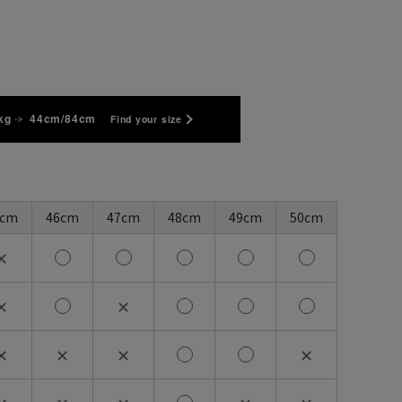
kg
44cm/84cm
Find your size
5cm
46cm
47cm
48cm
49cm
50cm
✕
✕
✕
✕
✕
✕
✕