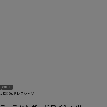
46cm/94cm
47cm/78cm
47cm/82cm
47cm/86cm
47cm/90cm
47cm/92cm
!SDGsドレスシャツ