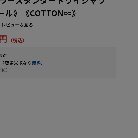
ラースタンダードワイシャツ
ール》《COTTON∞》
レビューを見る
5円
獲得
円（店舗受取なら
無料
）
細