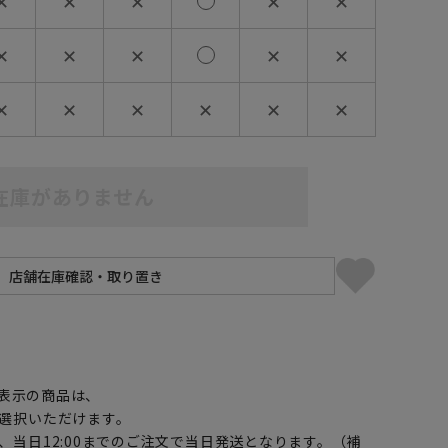
✕
✕
✕
✕
✕
✕
✕
✕
✕
✕
✕
✕
✕
✕
✕
✕
在庫がありません
】
表示の商品は、
選択いただけます。
、当日12:00までのご注文で当日発送となります。（補