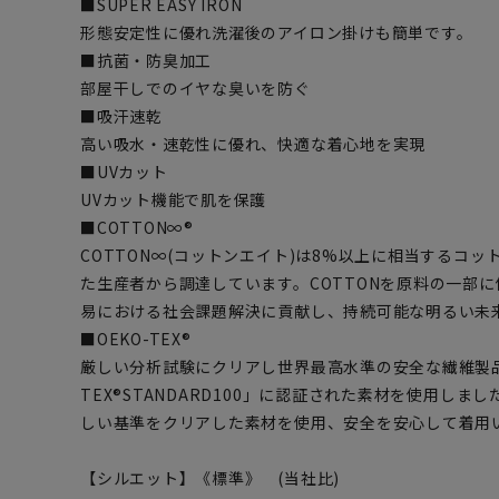
■SUPER EASY IRON
形態安定性に優れ洗濯後のアイロン掛けも簡単です。
■抗菌・防臭加工
部屋干しでのイヤな臭いを防ぐ
■吸汗速乾
高い吸水・速乾性に優れ、快適な着心地を実現
■UVカット
UVカット機能で肌を保護
■COTTON∞®
COTTON∞(コットンエイト)は8%以上に相当するコ
た生産者から調達しています。COTTONを原料の一部に
易における社会課題解決に貢献し、持続可能な明るい未
■OEKO-TEX®
厳しい分析試験にクリアし世界最高水準の安全な繊維製品
TEX®STANDARD100」に認証された素材を使用し
しい基準をクリアした素材を使用、安全を安心して着用
【シルエット】《標準》 (当社比)