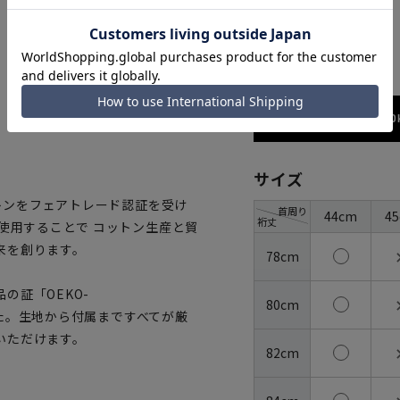
ホワイト
173cm / 70
サイズ
ットンをフェアトレード認証を受け
首周り
44cm
4
裄丈
使用することで コットン生産と貿
来を創ります。
78cm
の証「OEKO-
80cm
ました。生地から付属まですべてが厳
いただけます。
82cm