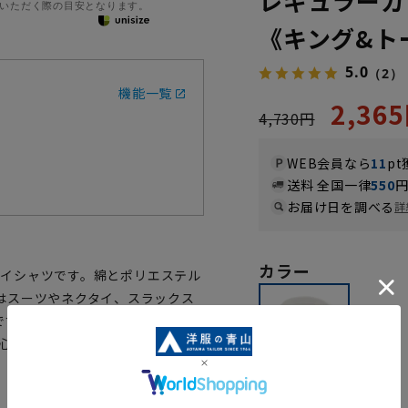
レギュラーカ
いただく際の目安となります。
《キング&ト
5.0
（2）
機能一覧
2,36
4,730円
WEB会員なら
11
pt
送料 全国一律
550
お届け日を調べる
詳
カラー
ドワイシャツです。綿とポリエステル
はスーツやネクタイ、スラックス
です。『形態安定性』『抗菌・防
着心地を追求しました。