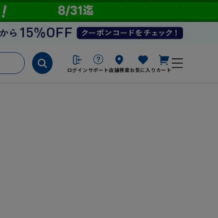
ログイン
サポート
店舗検索
お気に入り
カート