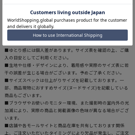
【シルエット】《標準》 (当社比)
【商品に関するご注意】
■商品画像はサンプルのため、色味やサイズ等の仕様に変更が
ある場合がございますので、予めご了承ください。
■ゆとり感には個人差があります。サイズ表を確認の上、ご購
入の目安としてご利用ください。
■生地や仕様・デザインにより、着用感や実際のサイズ表に若
干の誤差が生じる場合がございます。予めご了承ください。
■サイズスペックは仕上がりサイズを記載しております。一
部、商品現物におすすめサイズ(ヌードサイズ)を記載している
商品もございます。
■ブラウザやお使いのモニター環境、また撮影時の室内外の光
加減により、実際の商品と掲載画像の色味が異なる場合がござ
います。
■店舗や各モールサイトと商品在庫を共有しております関係
上、ご注文いただいたタイミングにより欠品が発生し、ご注文