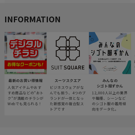
INFORMATION
最新のお買い得情報
スーツスクエア
みんなの
シゴト服ずかん
人気アイテムやおす
ビジネスウェアがな
すめ商品などの“おト
んでも揃う、4つのブ
12,000人以上の業界
ク“が満載のチラシが
ランドが一体となっ
や職種、シーンなど
Webでも見られる！
た新感覚の複合型ス
のシゴト服の着用傾
トアです
向をデータ化。