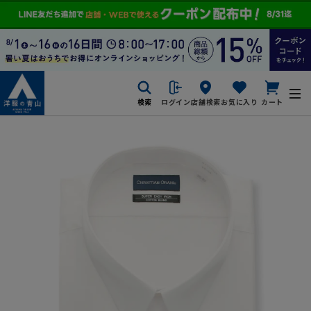
検索
ログイン
店舗検索
お気に入り
カート