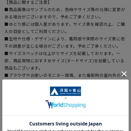
【商品に関するご注意】
■商品画像はサンプルのため、色味やサイズ等の仕様に変更が
ある場合がございますので、予めご了承ください。
■ゆとり感には個人差があります。サイズ表を確認の上、ご購
入の目安としてご利用ください。
■生地や仕様・デザインにより、着用感や実際のサイズ表に若
干の誤差が生じる場合がございます。予めご了承ください。
■サイズスペックは仕上がりサイズを記載しております。一
部、商品現物におすすめサイズ(ヌードサイズ)を記載している
商品もございます。
■ブラウザやお使いのモニター環境、また撮影時の室内外の光
加減により、実際の商品と掲載画像の色味が異なる場合がござ
います。
■店舗や各モールサイトと商品在庫を共有しております関係
上、ご注文いただいたタイミングにより欠品が発生し、ご注文
を完了できない場合がございます。予めご了承ください。
■お急ぎ発送のご注文につきましても、ご注文のタイミングに
よってはお急ぎ発送サービスを選択できない場合がございま