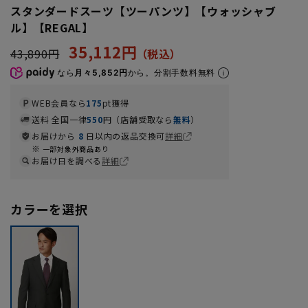
スタンダードスーツ【ツーパンツ】【ウォッシャブ
ル】【REGAL】
35,112円
43,890円
なら
月々5,852円
から。分割手数料無料
WEB会員なら
175
pt獲得
送料 全国一律
550
円（店舗受取なら
無料
）
お届けから
8
日以内の返品交換可
詳細
一部対象外商品あり
お届け日を調べる
詳細
カラーを選択