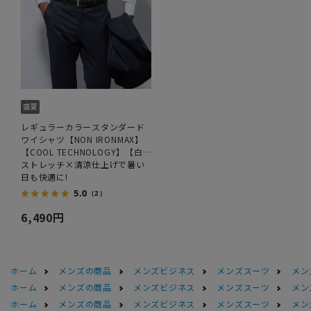
レギュラーカラースタンダード
ワイシャツ【NON IRONMAX】
【COOL TECHNOLOGY】【白
無地】
ストレッチ×清涼仕上げで暑い
日も快適に!
5.0
（2）
6,490円
ホーム
メンズの商品
メンズビジネス
メンズスーツ
メン
ホーム
メンズの商品
メンズビジネス
メンズスーツ
メン
ホーム
メンズの商品
メンズビジネス
メンズスーツ
メン