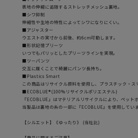
表地の伸縮に追随するストレッチメッシュ裏地。
■シワ抑制
伸縮性や生地の特性によってシワになりにくい。
■アジャスター
ウエストの実寸から前後、約6cm可動します。
■形状記憶プリーツ
いつでもパリッとしたプリーツラインを実現。
■ツーパンツ
交互に履くことで綺麗にパンツ長持ち。
■Plastics Smart
この商品はリサイクル原料を使用し、プラスチック・ス
■ECOBLUE®(100%リサイクルポリエステル)
『ECOBLUE』はマテリアルリサイクルにより、ペッ
当製品は裏地の糸の一部に『ECOBLUE』を使用してい
【シルエット】《ゆったり》 (当社比)
【商品に関するご注意】