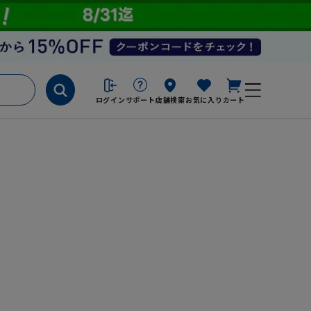
ログイン
サポート
店舗検索
お気に入り
カート