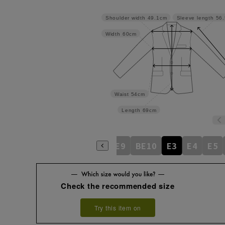
Shoulder width
49.1cm
Sleeve length
56
Width
60cm
Waist
54cm
Length
69cm
BE5
BE6
BE7
BE8
BE9
BE10
E3
E4
E5
Check the recommended size
Try this item on