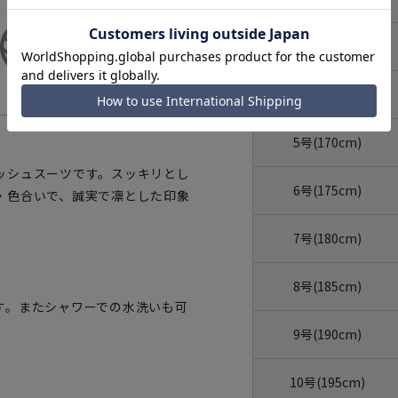
体型
号数（身長）
3号(160cm)
4号(165cm)
5号(170cm)
ッシュスーツです。スッキリとし
6号(175cm)
・色合いで、誠実で凛とした印象
7号(180cm)
8号(185cm)
す。またシャワーでの水洗いも可
9号(190cm)
10号(195cm)