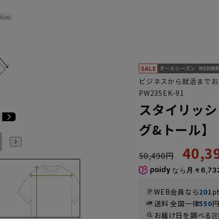
.5cm
ビジネスから就活までお
PW235EK-91
スタイリッシ
グ&トール】
E6
E7
E8
E9
E10
K4
K5
K6
K7
K8
K9
40,
50,490円
なら
月々6,73
WEB会員なら
201
p
送料 全国一律
550
お届け日を調べる
詳