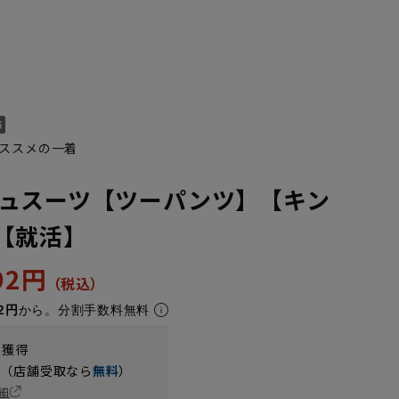
ススメの一着
ュスーツ【ツーパンツ】【キン
【就活】
K10
YA1
YA2
YA4
YA5
YA6
YA7
AB10
Y
392円
2円
から。分割手数料無料
t獲得
円（店舗受取なら
無料
）
細