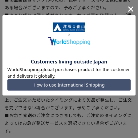
ある場合がございますので、予めご了承ください。
■ゆとり感には個人差があります。サイズ表を確認の上、ご購
入の目安としてご利用ください。
■生地や仕様・デザインにより、着用感や実際のサイズ表に若
干の誤差が生じる場合がございます。予めご了承ください。
■サイズスペックは仕上がりサイズを記載しております。一
部、商品現物におすすめサイズ(ヌードサイズ)を記載している
商品もございます。
■ブラウザやお使いのモニター環境、また撮影時の室内外の光
加減により、実際の商品と掲載画像の色味が異なる場合がござ
います。
■店舗や各モールサイトと商品在庫を共有しております関係
上、ご注文いただいたタイミングにより欠品が発生し、ご注文
を完了できない場合がございます。予めご了承ください。
■お急ぎ発送のご注文につきましても、ご注文のタイミングに
よってはお急ぎ発送サービスを選択できない場合がございま
す。