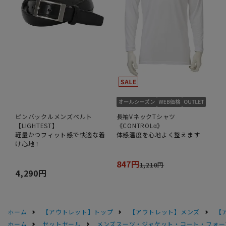
ピンバックルメンズベルト
長袖VネックTシャツ
【LIGHTEST】
《CONTROLα》
軽量かつフィット感で快適な着
体感温度を心地よく整えます
け心地！
847円
1,210円
4,290円
ホーム
【アウトレット】トップ
【アウトレット】メンズ
【
ホーム
セットセール
メンズスーツ・ジャケット・コート・フォーマル