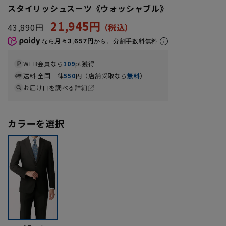
スタイリッシュスーツ《ウォッシャブル》
21,945円
43,890円
なら
月々3,657円
から。分割手数料無料
WEB会員なら
109
pt獲得
送料 全国一律
550
円（店舗受取なら
無料
）
お届け日を調べる
詳細
カラーを選択