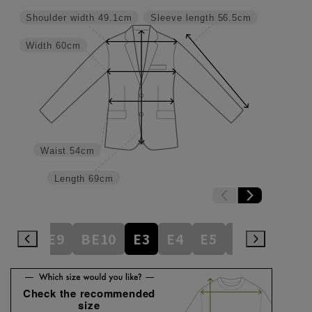
Shoulder width
49.1cm
Sleeve length
56.5cm
Width
60cm
Waist
54cm
Length
69cm
BE8
BE9
BE10
E3
E4
E5
E6
E7
E
Check the recommended
size