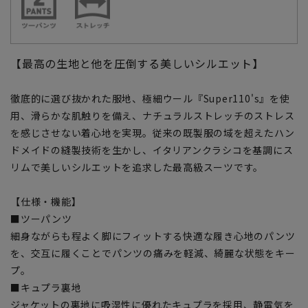
【最高の生地と他を圧倒する美しいシルエット】
徹底的に選び抜かれた服地、極細ウール『Super110's』を使
用、滑らかな肌触りを備え、ナチュラルストレッチのストレス
を感じさせない着心地を実現。従来の既製服の域を超えたハン
ドメイドの縫製技術を生かし、イタリアンクラシコを基調にス
リムで美しいシルエットを追求した最高級スーツです。
【仕様・機能】
■ツーパンツ
細身ながらも程よく脚にフィットする快適な履き心地のパンツ
を、交互に履くことでパンツの痛みを軽減、綺麗な状態をキー
プ。
■キュプラ裏地
ジャケットの裏地に吸湿性に優れたキュプラを採用、静電気を