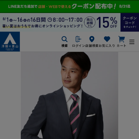
検索
ログイン
店舗検索
お気に入り
カート