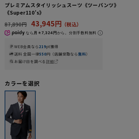
プレミアムスタイリッシュスーツ《ツーパンツ》
《Super110’s》
43,945円
87,890円
なら
月々7,324円
から。分割手数料無料
WEB会員なら
219
pt獲得
送料 全国一律
550
円（店舗受取なら
無料
）
お届け日を調べる
詳細
カラーを選択