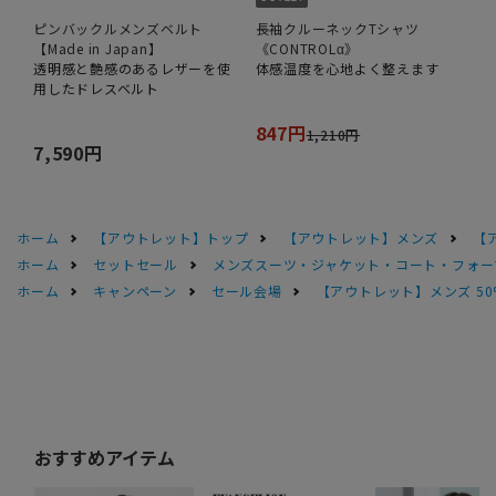
ピンバックルメンズベルト
長袖クルーネックTシャツ
【Made in Japan】
《CONTROLα》
透明感と艶感のあるレザーを使
体感温度を心地よく整えます
用したドレスベルト
847円
1,210円
7,590円
ホーム
【アウトレット】トップ
【アウトレット】メンズ
【
ホーム
セットセール
メンズスーツ・ジャケット・コート・フォーマル
ホーム
キャンペーン
セール会場
【アウトレット】メンズ 50