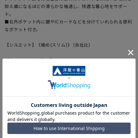
抑え虜になるほどの滑らかな袖通し、快適な着心地をサポー
ト。
■右外ポケット内に鍵やICカードなどを分けていれられる便利
なポケット付き。
【シルエット】《細め(スリム)》 (当社比)
【商品に関するご注意】
■商品画像はサンプルのため、色味やサイズ等の仕様に変更が
ある場合がございますので、予めご了承ください。
■ゆとり感には個人差があります。サイズ表を確認の上、ご購
入の目安としてご利用ください。
■生地や仕様・デザインにより、着用感や実際のサイズ表に若
干の誤差が生じる場合がございます。予めご了承ください。
■サイズスペックは仕上がりサイズを記載しております。一
部、商品現物におすすめサイズ(ヌードサイズ)を記載している
商品もございます。
■ブラウザやお使いのモニター環境、また撮影時の室内外の光