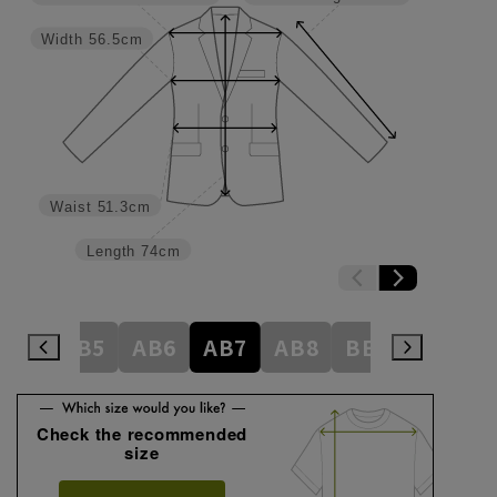
Width
56.5cm
Waist
51.3cm
Length
74cm
AB4
AB5
AB6
AB7
AB8
BE3
BE4
Check the recommended
size