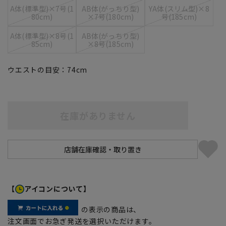
A体(標準型)×7号(1
AB体(がっちり型)
YA体(スリム型)×8
80cm)
×7号(180cm)
号(185cm)
A体(標準型)×8号(1
AB体(がっちり型)
85cm)
×8号(185cm)
ウエストの目安：
74
cm
在庫がありません
【
アイコンについて】
の表示の商品は、
注文画面でお急ぎ発送を選択いただけます。