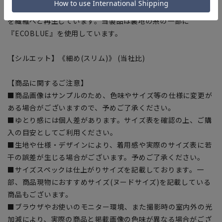
『ECOBLUE』はマテリアルリサイクルにより、ペットボトル
を繊維へと再生しています。当製品は裏地の糸の一部に
『ECOBLUE』を使用しています。
【シルエット】《細め(スリム)》 (当社比)
【商品に関するご注意】
■商品画像はサンプルのため、色味やサイズ等の仕様に変更が
ある場合がございますので、予めご了承ください。
■ゆとり感には個人差があります。サイズ表を確認の上、ご購
入の目安としてご利用ください。
■生地や仕様・デザインにより、着用感や実際のサイズ表に若
干の誤差が生じる場合がございます。予めご了承ください。
■サイズスペックは仕上がりサイズを記載しております。一
部、商品現物におすすめサイズ(ヌードサイズ)を記載している
商品もございます。
■ブラウザやお使いのモニター環境、また撮影時の室内外の光
加減により、実際の商品と掲載画像の色味が異なる場合がござ