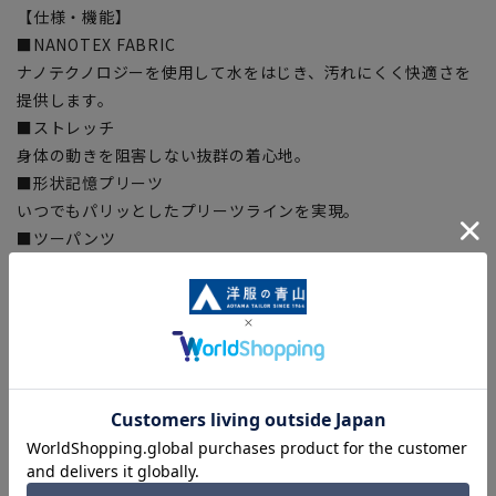
【仕様・機能】
■NANOTEX FABRIC
ナノテクノロジーを使用して水をはじき、汚れにくく快適さを
提供します。
■ストレッチ
身体の動きを阻害しない抜群の着心地。
■形状記憶プリーツ
いつでもパリッとしたプリーツラインを実現。
■ツーパンツ
交互に履くことで綺麗にパンツ長持ち。
■OEKO-TEX(エコテックス)
繊維製品の国際的な安全基準であるエコテックス(R)に認証さ
れた生地から付属まですべてが厳しい基準をクリアした素材を
使用、安全を安心して着用いただけます。
■Plastics Smart
この商品はリサイクル原料を使用し、プラスチック・スマート
に賛同しています。
■ECOBLUE(100%リサイクルポリエステル)