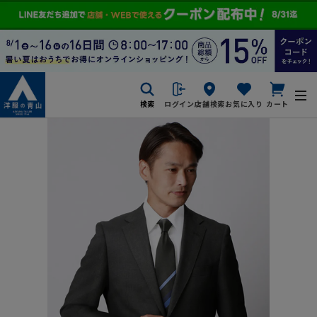
検索
ログイン
店舗検索
お気に入り
カート