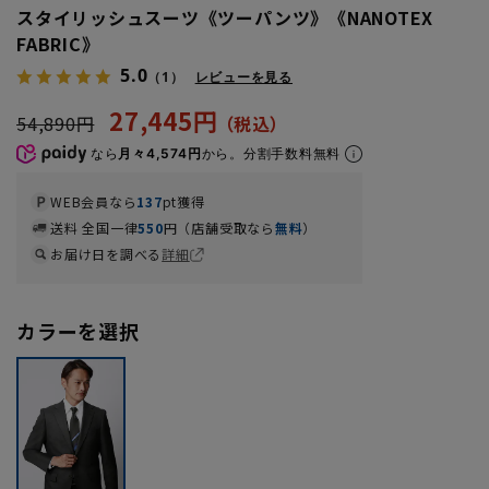
スタイリッシュスーツ《ツーパンツ》《NANOTEX
FABRIC》
5.0
（1）
レビューを見る
27,445円
54,890円
なら
月々4,574円
から。分割手数料無料
WEB会員なら
137
pt獲得
送料 全国一律
550
円（店舗受取なら
無料
）
お届け日を調べる
詳細
カラーを選択