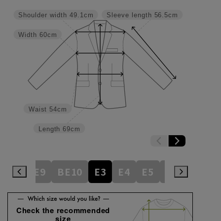
Shoulder width
49.1cm
Sleeve length
56.5cm
Width
60cm
Waist
54cm
Length
69cm
BE8
BE9
BE10
E3
E4
E5
E6
E7
E
Check the recommended
size