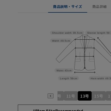
商品説明・サイズ
商品詳細
Shoulder width
39.5cm
Sleeve length
59
Width
49.5cm
Waist
43cm
Length
59cm
Hem width
49.
5号
7号
9号
11号
13号
15号
158cm 51kgRecommended