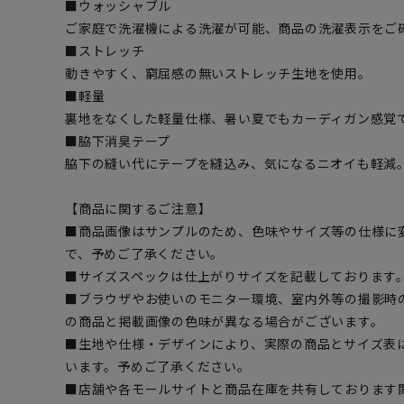
■ウォッシャブル
ご家庭で洗濯機による洗濯が可能、商品の洗濯表示をご
■ストレッチ
動きやすく、窮屈感の無いストレッチ生地を使用。
■軽量
裏地をなくした軽量仕様、暑い夏でもカーディガン感覚
■脇下消臭テープ
脇下の縫い代にテープを縫込み、気になるニオイも軽減
【商品に関するご注意】
■商品画像はサンプルのため、色味やサイズ等の仕様に
で、予めご了承ください。
■サイズスペックは仕上がりサイズを記載しております
■ブラウザやお使いのモニター環境、室内外等の撮影時
の商品と掲載画像の色味が異なる場合がございます。
■生地や仕様・デザインにより、実際の商品とサイズ表
います。予めご了承ください。
■店舗や各モールサイトと商品在庫を共有しております