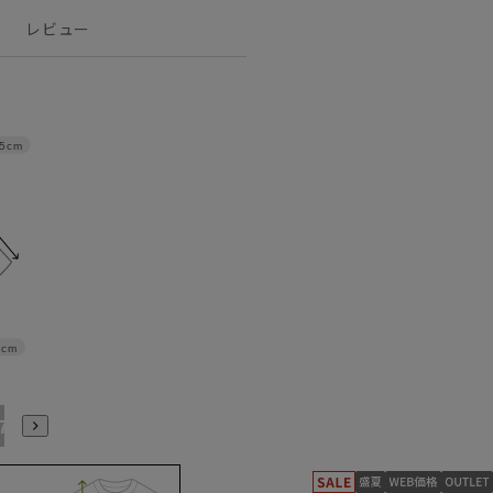
レビュー
.5cm
5cm
17号
19号
21号