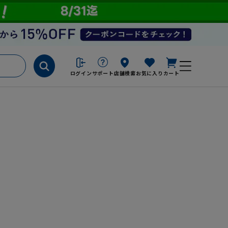
ログイン
サポート
店舗検索
お気に入り
カート