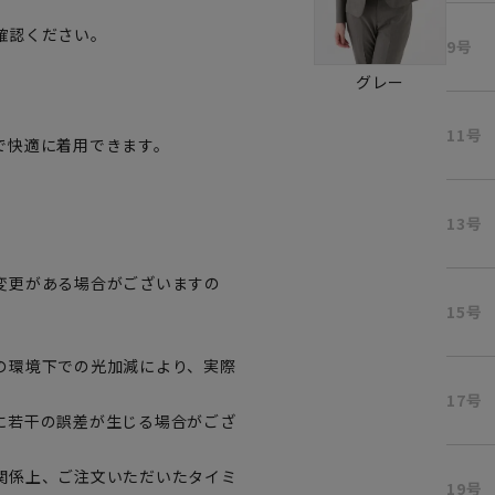
確認ください。
9号
グレー
11号
で快適に着用できます。
。
13号
変更がある場合がございますの
15号
。
の環境下での光加減により、実際
17号
に若干の誤差が生じる場合がござ
関係上、ご注文いただいたタイミ
19号