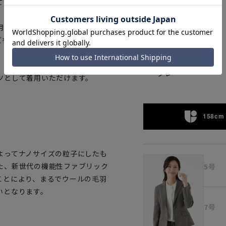
ています。胴裏、袖裏まで可能な
。定番的で飽きの来ないグレーを
用いただけます。
ズをお選びいただけます。
グレー
ツとして着用いただけます。
。
158cm 
よってナノサイズの粒子にしたも
た、新世代の機能性ファブリック
5号
ことにより、まるでウールの毛羽
いとなります。
7号