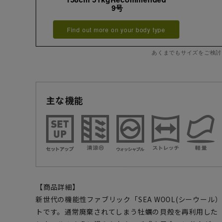
9号
Find out more on your body type
あくまでもサイズをご検討
主な機能
【商品詳細】
新世代の機能性ファブリック「SEA WOOL(シーウー
トです。通常廃棄されてしまう牡蠣の貝殻を再利用した「S