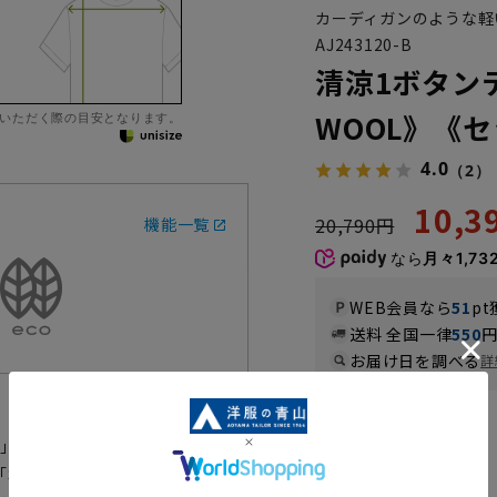
カーディガンのような軽
AJ243120-B
清涼1ボタン
WOOL》《
いただく際の目安となります。
4.0
（2）
10,
20,790円
機能一覧
なら
月々1,73
WEB会員なら
51
pt
送料 全国一律
550
お届け日を調べる
詳
カラー
ル）」を採用したテーラードジャケッ
EA WOOL」は、特殊加工によ