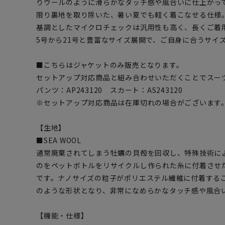
りウールのように滑らかなタッチ感や風合いに仕上がっ
限り裏地を取り除いた、暑い夏でも軽く着こなせる仕様
基調としたマイクロチェックは汎用性も高く、長くご着
5号から21号と豊富なサイズ展開で、ご自身に合うサイ
■こちらはジャケットのみ販売となります。
セットアップ対応商品と組み合わせいただくことでスー
パンツ：AP243120 スカート：AS243120
※セットアップ対応商品は在庫切れの場合がございます
【生地】
■SEA WOOL
通常廃棄されてしまう牡蠣の貝殻を回収し、特殊技術に
のをペットボトルをリサイクルし作られた糸に付着させ
です。ナノサイズの粒子がポリエステル繊維に付着する
のような形状となり、非常になめらかなタッチ感や風合
【機能・仕様】