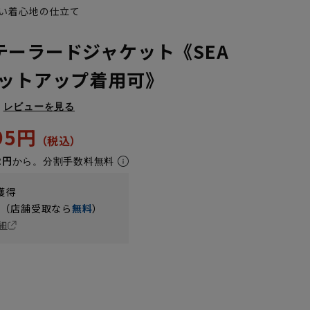
い着心地の仕立て
テーラードジャケット《SEA
セットアップ着用可》
レビューを見る
395円
2円
から。分割手数料無料
獲得
円（店舗受取なら
無料
）
細