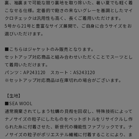
裏、袖裏まで可能な限り裏地を取り除いた、暑い夏でも軽く着
こなせる仕様。定番的で飽きの来ないグレーを基調としたマイ
クロチェックは汎用性も高く、長くご着用いただけます。
5号から21号と豊富なサイズ展開で、ご自身に合うサイズをお
選びいただけます。
■こちらはジャケットのみ販売となります。
セットアップ対応商品と組み合わせいただくことでスーツとし
て着用いただけます。
パンツ：AP243120 スカート：AS243120
※セットアップ対応商品は在庫切れの場合がございます。
【生地】
■SEA WOOL
通常廃棄されてしまう牡蠣の貝殻を回収し、特殊技術によって
ナノサイズの粒子にしたものをペットボトルをリサイクルし作
られた糸に付着させた、新世代の機能性ファブリックです。ナ
ノサイズの粒子がポリエステル繊維に付着することにより、ま