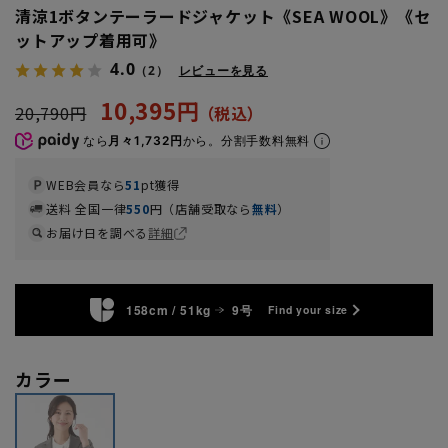
清涼1ボタンテーラードジャケット《SEA WOOL》《セ
ットアップ着用可》
4.0
（2）
レビューを見る
10,395円
20,790円
なら
月々1,732円
から。分割手数料無料
WEB会員なら
51
pt獲得
送料 全国一律
550
円（店舗受取なら
無料
）
お届け日を調べる
詳細
158cm / 51kg
9号
Find your size
カラー