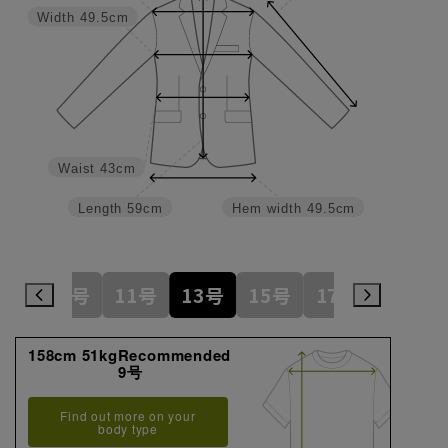
Width
49.5cm
Waist
43cm
Length
59cm
Hem width
49.5cm
7号
9号
11号
13号
15号
17号
19号
158cm 51kgRecommended
9号
Find out more on your
body type