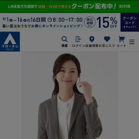
検索
ログイン
店舗検索
お気に入り
カート