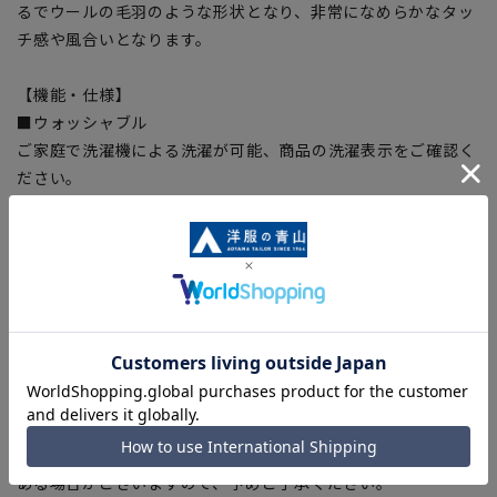
るでウールの毛羽のような形状となり、非常になめらかなタッ
チ感や風合いとなります。
【機能・仕様】
■ウォッシャブル
ご家庭で洗濯機による洗濯が可能、商品の洗濯表示をご確認く
ださい。
■ストレッチ
動きやすく、窮屈感の無いストレッチ生地を使用。
■軽量
裏地をなくした軽量仕様、暑い夏でもカーディガン感覚で快適
に着用できます。
■脇下消臭テープ
脇下の縫い代にテープを縫込み、気になるニオイも軽減。
【商品に関するご注意】
■商品画像はサンプルのため、色味やサイズ等の仕様に変更が
ある場合がございますので、予めご了承ください。