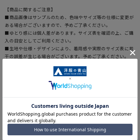
【商品に関するご注意】
■商品画像はサンプルのため、色味やサイズ等の仕様に変更が
ある場合がございますので、予めご了承ください。
■ゆとり感には個人差があります。サイズ表を確認の上、ご購
入の目安としてご利用ください。
■生地や仕様・デザインにより、着用感や実際のサイズ表に若
干の誤差が生じる場合がございます。予めご了承ください。
■サイズスペックは仕上がりサイズを記載しております。一
部、商品現物におすすめサイズ(ヌードサイズ)を記載している
商品もございます。
■ブラウザやお使いのモニター環境、また撮影時の室内外の光
加減により、実際の商品と掲載画像の色味が異なる場合がござ
います。
■店舗や各モールサイトと商品在庫を共有しております関係
上、ご注文いただいたタイミングにより欠品が発生し、ご注文
を完了できない場合がございます。予めご了承ください。
■お急ぎ発送のご注文につきましても、ご注文のタイミングに