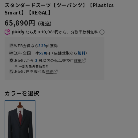
スタンダードスーツ【ツーパンツ】【Plastics
Smart】【REGAL】
65,890円
なら
月々10,981円
から。分割手数料無料
WEB会員なら
329
pt獲得
送料 全国一律
550
円（店舗受取なら
無料
）
お届けから
8
日以内の返品交換可
詳細
一部対象外商品あり
お届け日を調べる
詳細
カラーを選択