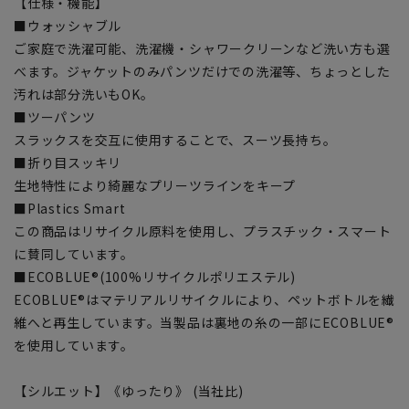
【仕様・機能】
■ウォッシャブル
ご家庭で洗濯可能、洗濯機・シャワークリーンなど洗い方も選
べます。ジャケットのみパンツだけでの洗濯等、ちょっとした
汚れは部分洗いもOK。
■ツーパンツ
スラックスを交互に使用することで、スーツ長持ち。
■折り目スッキリ
生地特性により綺麗なプリーツラインをキープ
■Plastics Smart
この商品はリサイクル原料を使用し、プラスチック・スマート
に賛同しています。
■ECOBLUE®(100%リサイクルポリエステル)
ECOBLUE®はマテリアルリサイクルにより、ペットボトルを繊
維へと再生しています。当製品は裏地の糸の一部にECOBLUE®
を使用しています。
【シルエット】《ゆったり》 (当社比)