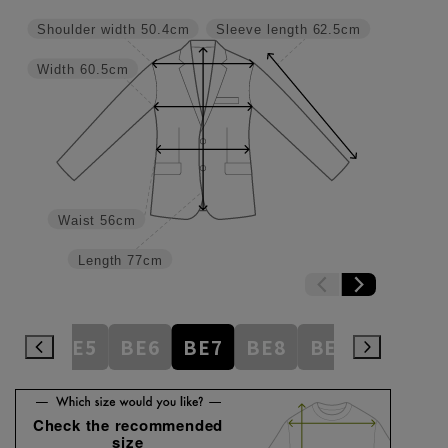
Shoulder width
50.4cm
Sleeve length
62.5cm
Width
60.5cm
Waist
56cm
Length
77cm
BE4
BE5
BE6
BE7
BE8
BE9
BE10
Check the recommended
size