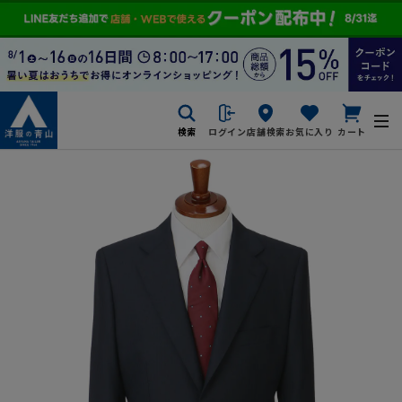
検索
ログイン
店舗検索
お気に入り
カート