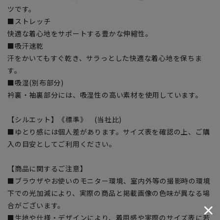
ツです。
■ストレッチ
快適な着心地をサポートする豊かな伸縮性。
■吸汗速乾
汗をかいてもすぐ乾き、サラっとした快適な着心地を保ちま
す。
■吸湿(別布部分)
衿裏・袖裏部分には、吸湿性の高い素材を使用しています。
【シルエット】《標準》 (当社比)
■ゆとり感には個人差があります。サイズ表を確認の上、ご購
入の目安としてご利用ください。
【商品に関するご注意】
■ブラウザやお使いのモニター環境、室内外等の撮影時の環境
下での光加減により、実際の商品と掲載画像の色味が異なる場
合がございます。
■生地や仕様・デザインにより、着用感や実際のサイズ表に若