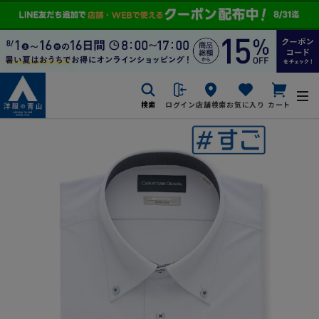
検索
ログイン
店舗検索
お気に入り
カート