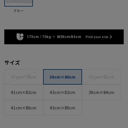
ブルー
173cm / 70kg
M39cm/84cm
Find your size
サイズ
37cm×78cm
39cm×80cm
37cm×82cm
41cm×82cm
43cm×82cm
39cm×84cm
41cm×86cm
43cm×86cm