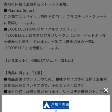
表地の伸縮に追随するストレッチ裏地。
■Plastics Smart
この商品はリサイクル原料を使用し、プラスチック・スマート
に賛同しています。
■ECOBLUE(100%リサイクルポリエステル)
『ECOBLUE』はマテリアルリサイクルにより、ペットボトル
を繊維へと再生しています。当製品は裏地の糸の一部に
『ECOBLUE』を使用しています。
【シルエット】《細め(スリム)》 (当社比)
【商品に関するご注意】
■商品画像はサンプルのため、色味やサイズ等の仕様に変更が
ある場合がございますので、予めご了承ください。
■ゆとり感には個人差があります。サイズ表を確認の上、ご購
入の目安としてご利用ください。
■生地や仕様・デザインにより、着用感や実際のサイズ表に若
干の誤差が生じる場合がございます。予めご了承ください。