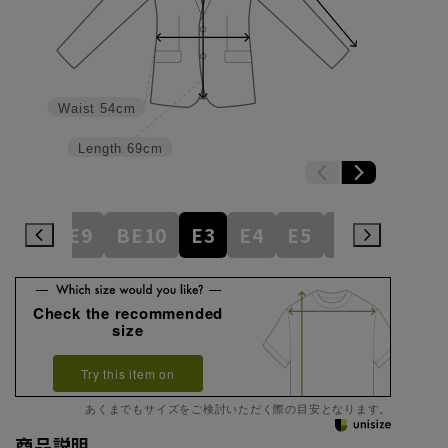
Waist
54cm
Length
69cm
BE8
BE9
BE10
E3
E4
E5
E6
E7
E
Check the recommended
size
Try this item on
あくまでもサイズをご検討いただく際の目安となります。
商品説明