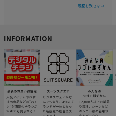
履歴を残さない
INFORMATION
最新のお買い得情報
スーツスクエア
みんなの
シゴト服ずかん
人気アイテムやおす
ビジネスウェアがな
すめ商品などの“おト
んでも揃う、4つのブ
12,000人以上の業界
ク“が満載のチラシが
ランドが一体となっ
や職種、シーンなど
Webでも見られる！
た新感覚の複合型ス
のシゴト服の着用傾
トアです
向をデータ化。