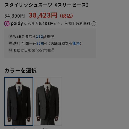
スタイリッシュスーツ《スリーピース》
38,423円
54,890円
なら
月々6,403円
から。分割手数料無料
WEB会員なら
192
pt獲得
送料 全国一律
550
円（店舗受取なら
無料
）
お届け日を調べる
詳細
カラーを選択