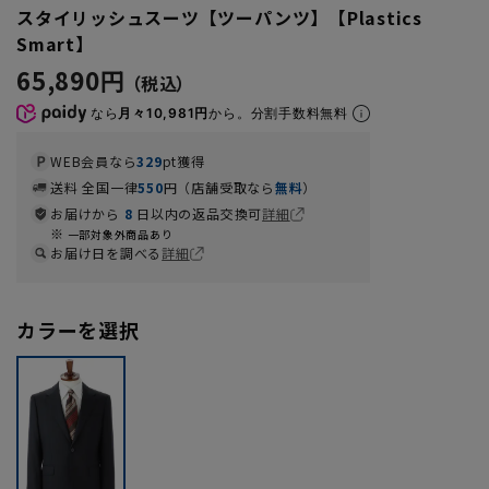
スタイリッシュスーツ【ツーパンツ】【Plastics
Smart】
65,890円
なら
月々10,981円
から。分割手数料無料
WEB会員なら
329
pt獲得
送料 全国一律
550
円（店舗受取なら
無料
）
お届けから
8
日以内の返品交換可
詳細
一部対象外商品あり
お届け日を調べる
詳細
カラーを選択