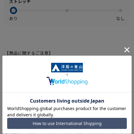
ストレッチ
あり
なし
【商品に関するご注意】
■ゆとり感には個人差があります。サイズ表を確認の上、ご購
入の目安としてご利用ください。
■ブラウザやお使いのモニター環境、室内外等の撮影時の環境
下での光加減により、実際の商品と掲載画像の色味が異なる場
合がございます。
■生地や仕様・デザインにより、着用感や実際のサイズ表に若
干の誤差が生じる場合がございます。予めご了承ください。
■店舗や各モールサイトと商品在庫を共有しております関係
上、ご注文いただいたタイミングにより欠品が発生し、ご注文
を完了できない場合がございます。予めご了承ください。(お