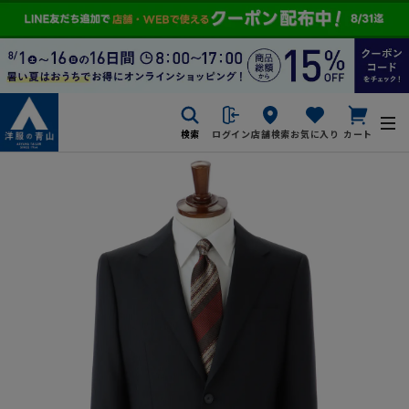
検索
ログイン
店舗検索
お気に入り
カート