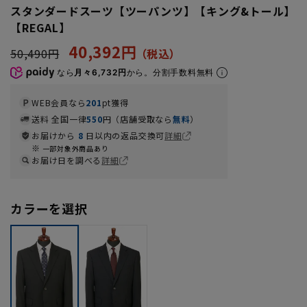
スタンダードスーツ【ツーパンツ】【キング&トール】
【REGAL】
40,392円
50,490円
なら
月々6,732円
から。分割手数料無料
WEB会員なら
201
pt獲得
送料 全国一律
550
円（店舗受取なら
無料
）
お届けから
8
日以内の返品交換可
詳細
一部対象外商品あり
お届け日を調べる
詳細
カラーを選択