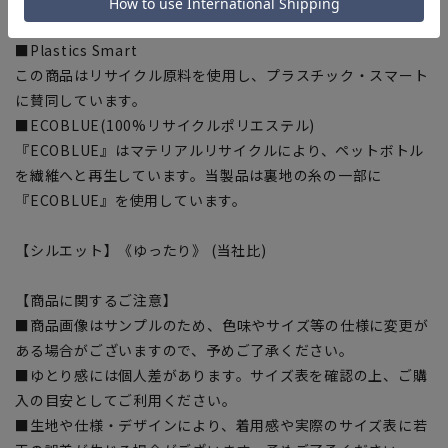
けていますが、透け防止にもなります。
■Plastics Smart
この商品はリサイクル原料を使用し、プラスチック・スマート
に賛同しています。
■ECOBLUE(100%リサイクルポリエステル)
『ECOBLUE』はマテリアルリサイクルにより、ペットボトル
を繊維へと再生しています。当製品は裏地の糸の一部に
『ECOBLUE』を使用しています。
【シルエット】《ゆったり》 (当社比)
【商品に関するご注意】
■商品画像はサンプルのため、色味やサイズ等の仕様に変更が
ある場合がございますので、予めご了承ください。
■ゆとり感には個人差があります。サイズ表を確認の上、ご購
入の目安としてご利用ください。
■生地や仕様・デザインにより、着用感や実際のサイズ表に若