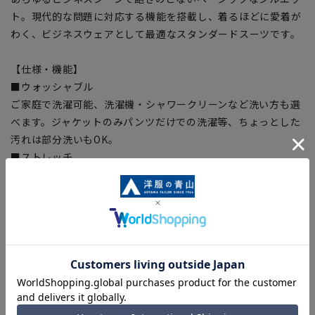
ト。現代的な問題に対応する機能を搭載し、着るほどに愛着が
わく、ビジネスウェアとして最適なスタンダードスーツです。
【仕様・機能】
■ウォッシャブル
ご家庭で洗濯可能、洗濯機・シャワークリーンなど洗い方も選
べます。ジャケットのみパンツだけでの洗濯等、ちょっとした
汚れは部分洗いもOK。
■ストレッチ
快適な着心地をサポートする豊かな伸縮性。
■折り目スッキリ
生地特性により綺麗なプリーツラインをキープ
■ツーパンツ
スラックスを交互に使用することで、スーツ長持ち。
■アジャスター
ウエスト調節可能、実寸から前後約6cm可動します。
■パンツ総裏
尻側にも裏地を付けた総裏仕様になっています。補強の為に着