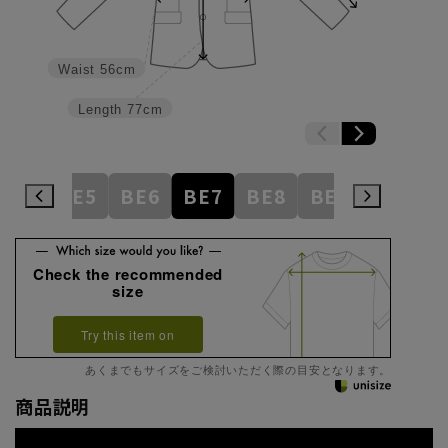
Waist
56cm
Length
77cm
BE4
BE5
BE6
BE7
BE8
BE9
BE10
Check the recommended
size
Try this item on
あくまでもサイズをご検討いただく際の目安となります。
商品説明