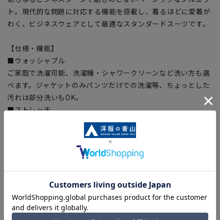
ト。現代的な問題に対応する機能を搭載し、着るほどに愛着が
わく、ビジネスウェアとして最適なスタンダードスーツです。
【仕様・機能】
■ウォッシャブル
ご家庭で洗濯可能、洗濯機・シャワークリーンなど洗い方も選
べます。ジャケットのみパンツだけでの洗濯等、ちょっとした
汚れは部分洗いもOK。
■ストレッチ
快適な着心地をサポートする豊かな伸縮性。
■折り目スッキリ
生地特性により綺麗なプリーツラインをキープ
■ツーパンツ
スラックスを交互に使用することで、スーツ長持ち。
■アジャスター
ウエスト調節可能、実寸から前後約6cm可動します。
■パンツ総裏
尻側にも裏地を付けた総裏仕様になっています。補強の為に着