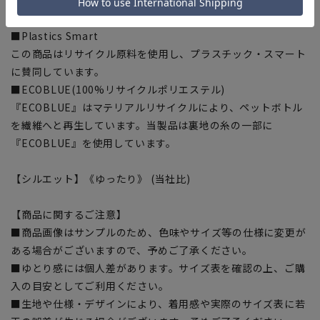
けていますが、透け防止にもなります。
■Plastics Smart
この商品はリサイクル原料を使用し、プラスチック・スマート
に賛同しています。
■ECOBLUE(100%リサイクルポリエステル)
『ECOBLUE』はマテリアルリサイクルにより、ペットボトル
を繊維へと再生しています。当製品は裏地の糸の一部に
『ECOBLUE』を使用しています。
【シルエット】《ゆったり》 (当社比)
【商品に関するご注意】
■商品画像はサンプルのため、色味やサイズ等の仕様に変更が
ある場合がございますので、予めご了承ください。
■ゆとり感には個人差があります。サイズ表を確認の上、ご購
入の目安としてご利用ください。
■生地や仕様・デザインにより、着用感や実際のサイズ表に若