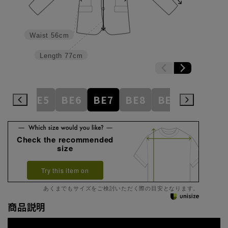
Waist
56cm
Length
77cm
BE4
BE5
BE6
BE7
BE8
BE9
BE10
Check the recommended
size
Try this item on
あくまでもサイズをご検討いただく際の目安となります。
商品説明