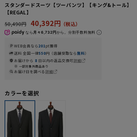
スタンダードスーツ【ツーパンツ】【キング&トール】
【REGAL】
40,392円
50,490円
なら
月々6,732円
から。分割手数料無料
WEB会員なら
201
pt獲得
送料 全国一律
550
円（店舗受取なら
無料
）
お届けから
8
日以内の返品交換可
詳細
一部対象外商品あり
お届け日を調べる
詳細
カラーを選択