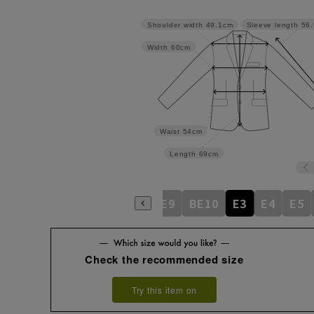
Shoulder width
49.1cm
Sleeve length
56
Width
60cm
Waist
54cm
Length
69cm
BE5
BE6
BE7
BE8
BE9
BE10
E3
E4
E5
Check the recommended size
Try this item on