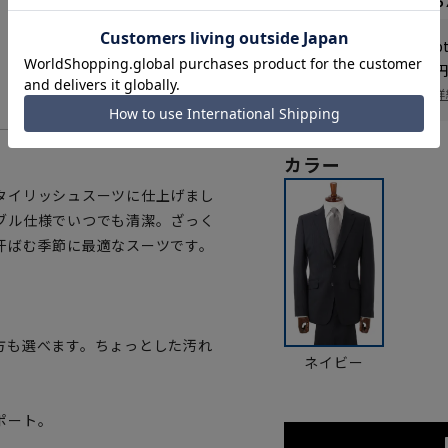
なら
月々3,65
WEB会員なら
109
p
送料 全国一律
550
お届け日を調べる
詳
カラー
タイリッシュスーツに仕上げまし
ブル仕様でいつでも清潔。ざっく
汗ばむ季節に最適なスーツです。
方も選べます。ちょっとした汚れ
ネイビー
ポート。