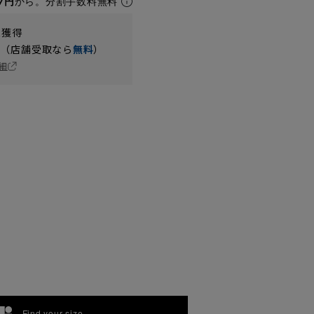
7円
から。分割手数料無料
t獲得
円（店舗受取なら
無料
）
細
Find your size