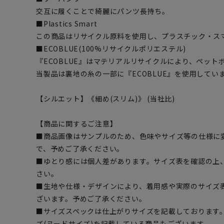
交互に履くことで綺麗にパンツ長持ち。
■Plastics Smart
この商品はリサイクル原料を使用し、プラスチック・ス
■ECOBLUE(100%リサイクルポリエステル)
『ECOBLUE』はマテリアルリサイクルにより、ペッ
当製品は裏地の糸の一部に『ECOBLUE』を使用してい
【シルエット】《細め(スリム)》 (当社比)
【商品に関するご注意】
■商品画像はサンプルのため、色味やサイズ等の仕様に
で、予めご了承ください。
■ゆとり感には個人差があります。サイズ表を確認の上
さい。
■生地や仕様・デザインにより、着用感や実際のサイズ
ざいます。予めご了承ください。
■サイズスペックは仕上がりサイズを記載しております
ズ(ヌードサイズ)を記載している商品もございます。