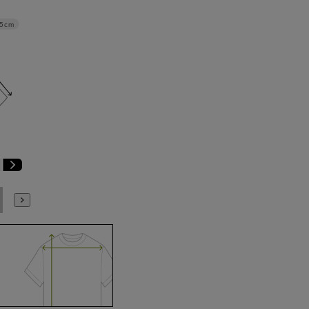
.5cm
E6
E7
E8
E9
E10
K4
K5
K6
K7
K8
K9