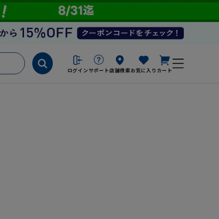
ログイン
サポート
店舗検索
お気に入り
カート