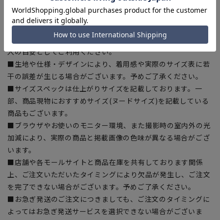
【商品に関するご注意】
■商品画像はサンプルのため、色味やサイズ等の仕様に変更が
ある場合がございますので、予めご了承ください。
■ゆとり感には個人差があります。サイズ表を確認の上、ご購
入の目安としてご利用ください。
■生地や仕様・デザインにより、着用感や実際のサイズ表に若
干の誤差が生じる場合がございます。予めご了承ください。
■サイズスペックは仕上がりサイズを記載しております。一
部、商品現物におすすめサイズ(ヌードサイズ)を記載している
商品もございます。
■ブラウザやお使いのモニター環境、また撮影時の室内外の光
加減により、実際の商品と掲載画像の色味が異なる場合がござ
います。
■店舗や各モールサイトと商品在庫を共有しております関係
上、ご注文いただいたタイミングにより欠品が発生し、ご注文
を完了できない場合がございます。予めご了承ください。
■お急ぎ発送のご注文につきましても、ご注文のタイミングに
よってはお急ぎ発送サービスを選択できない場合がございま