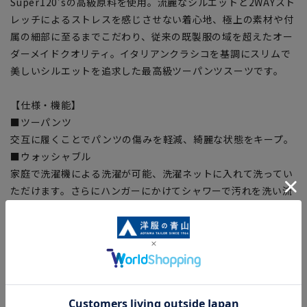
Super120’sの高級原料を使用。流麗なシルエットと2WAYスト
レッチによるストレスを感じさせない着心地、極上の素材や付
属の細部に至るまでこだわり、従来の既製服の域を超えたオー
ダーメイドクオリティ。イタリアンクラシコを基調にスリムで
美しいシルエットを追求した最高級ツーパンツスーツです。
【仕様・機能】
■ツーパンツ
交互に履くことでパンツの傷みを軽減、綺麗な状態をキープ。
■ウォッシャブル
家庭で洗濯機による洗濯が可能、洗濯ネットに入れて洗ってい
ただけます。さらにハンガーにかけてシャワーで汚れを洗い流
すシャワークリーンも可能です。
■2WAYストレッチ
縦横2方向にのびる着心地快適なストレッチ生地。
【シルエット】《細め(スリム)》 (当社比)