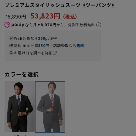
プレミアムスタイリッシュスーツ《ツーパンツ》
53,823円
76,890円
なら
月々8,970円
から。分割手数料無料
WEB会員なら
269
pt獲得
送料 全国一律
550
円（店舗受取なら
無料
）
お届け日を調べる
詳細
カラーを選択