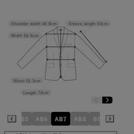
Shoulder width
46.8cm
Sleeve length
63cm
Width
56.5cm
Waist
51.3cm
Length
74cm
AB4
AB5
AB6
AB7
AB8
BE3
BE4