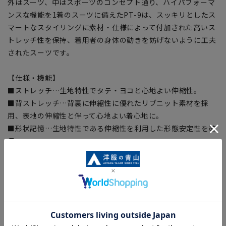
外はスーツ、中はスポーツのコンセプト通り、ハイパフォーマ
ンスな機能を1着のスーツに備えたPT-9は、スッキリとしたス
マートなスタイリングに素材・仕様によって付加された高いス
トレッチ性を保持、着用者の身体の動きを妨げないように工夫
されたスーツです。
【仕様・機能】
■ストレッチ…生地特性でタテ・ヨコと心地よい伸縮性。
■背ストレッチ…背裏に伸縮性に優れたリブニット素材を採
用、表地の伸縮性と伴って心地よい着心地に。
■形状記憶…生地特性である伸縮性を利用した形態安定性を確
保。
■アコーディオ…ベストの脇に蛇腹のストレッチ部分を設け、
表地と合わせての伸縮性を確保。
■形状記憶プリーツ…プリーツにシロセット加工をすることで
綺麗なラインをキープ。
■腰裏…エアクッションにより腰裏のストレッチや腰の負担を
サポート。