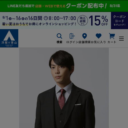
検索
ログイン
店舗検索
お気に入り
カート