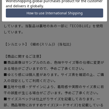
■Plastics Smart…この商品はリサイクル原料を使用し、プラ
スチック・スマートに賛同しています。
■ECOBLUE(100%リサイクルポリエステル)…『ECOBLUE』
はマテリアルリサイクルにより、ペットボトルを繊維へと再生
しています。当製品は裏地の糸の一部に『ECOBLUE』を使用
しています。
【シルエット】《細め(スリム)》 (当社比)
【商品に関するご注意】
■商品画像はサンプルのため、色味やサイズ等の仕様に変更が
ある場合がございますので、予めご了承ください。
■ゆとり感には個人差があります。サイズ表を確認の上、ご購
入の目安としてご利用ください。
■生地や仕様・デザインにより、着用感や実際のサイズ表に若
干の誤差が生じる場合がございます。予めご了承ください。
■サイズスペックは仕上がりサイズを記載しております。一
部、商品現物におすすめサイズ(ヌードサイズ)を記載している