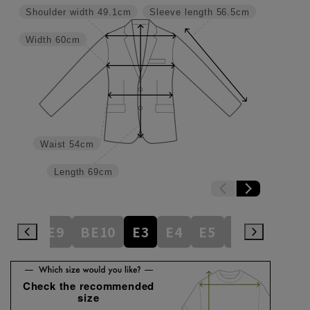
Shoulder width
49.1cm
Sleeve length
56.5cm
Width
60cm
Waist
54cm
Length
69cm
BE8
BE9
BE10
E3
E4
E5
E6
E7
E
Check the recommended
size