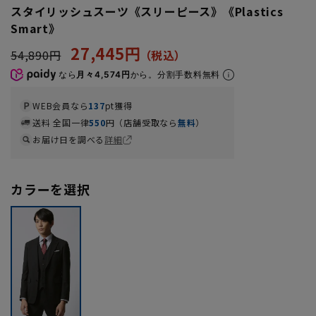
スタイリッシュスーツ《スリーピース》《Plastics
Smart》
27,445円
54,890円
なら
月々4,574円
から。分割手数料無料
WEB会員なら
137
pt獲得
送料 全国一律
550
円（店舗受取なら
無料
）
お届け日を調べる
詳細
カラーを選択