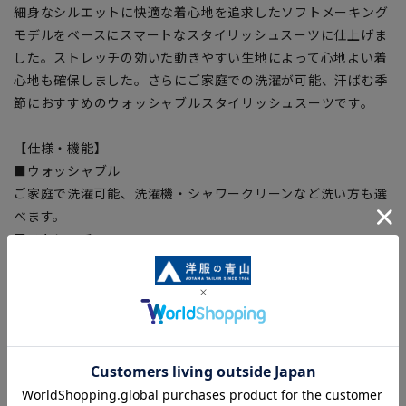
細身なシルエットに快適な着心地を追求したソフトメーキング
モデルをベースにスマートなスタイリッシュスーツに仕上げま
した。ストレッチの効いた動きやすい生地によって心地よい着
心地も確保しました。さらにご家庭での洗濯が可能、汗ばむ季
節におすすめのウォッシャブルスタイリッシュスーツです。
【仕様・機能】
■ウォッシャブル
ご家庭で洗濯可能、洗濯機・シャワークリーンなど洗い方も選
べます。
■ストレッチ
身体の動きを阻害しない抜群の着心地。
■形状記憶プリーツ
いつでもパリッとしたプリーツラインを実現。
■ツーパンツ
交互に履くことで綺麗にパンツ長持ち。
■Plastics Smart
この商品はリサイクル原料を使用し、プラスチック・スマート