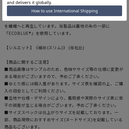
に賛同しています。
■ECOBLUE®(100%リサイクルポリエステル)
『ECOBLUE®』はマテリアルリサイクルにより、ペットボトル
を繊維へと再生しています。当製品は裏地の糸の一部に
『ECOBLUE®』を使用しています。
【シルエット】《細め(スリム)》 (当社比)
【商品に関するご注意】
■商品画像はサンプルのため、色味やサイズ等の仕様に変更が
ある場合がございますので、予めご了承ください。
■ゆとり感には個人差があります。サイズ表を確認の上、ご購
入の目安としてご利用ください。
■生地や仕様・デザインにより、着用感や実際のサイズ表に若
干の誤差が生じる場合がございます。予めご了承ください。
■サイズスペックは仕上がりサイズを記載しております。一
部、商品現物におすすめサイズ(ヌードサイズ)を記載している
商品もございます。