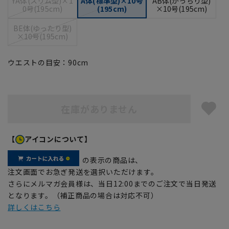
YA体(スリム型)×1
A体(標準型)×10号
AB体(がっちり型)
0号(195cm)
(195cm)
×10号(195cm)
BE体(ゆったり型)
×10号(195cm)
ウエストの目安：
90
cm
在庫がありません
【
アイコンについて】
の表示の商品は、
注文画面でお急ぎ発送を選択いただけます。
さらにメルマガ会員様は、当日12:00までのご注文で当日発送
となります。（補正商品の場合は対応不可）
詳しくはこちら