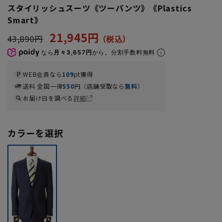
スタイリッシュスーツ《ツーパンツ》《Plastics
Smart》
21,945円
43,890円
なら
月々3,657円
から。分割手数料無料
WEB会員なら
109
pt獲得
送料 全国一律
550
円（店舗受取なら
無料
）
お届け日を調べる
詳細
カラーを選択