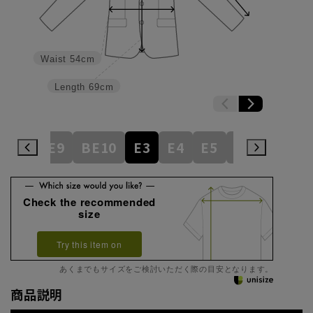
Waist
54cm
Length
69cm
BE8
BE9
BE10
E3
E4
E5
E6
E7
E
Check the recommended
size
Try this item on
あくまでもサイズをご検討いただく際の目安となります。
商品説明