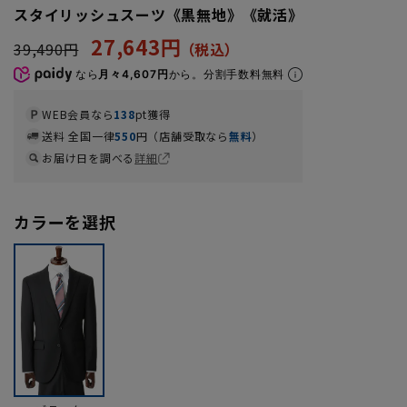
スタイリッシュスーツ《黒無地》《就活》
27,643円
39,490円
なら
月々4,607円
から。分割手数料無料
WEB会員なら
138
pt獲得
送料 全国一律
550
円（店舗受取なら
無料
）
お届け日を調べる
詳細
カラーを選択