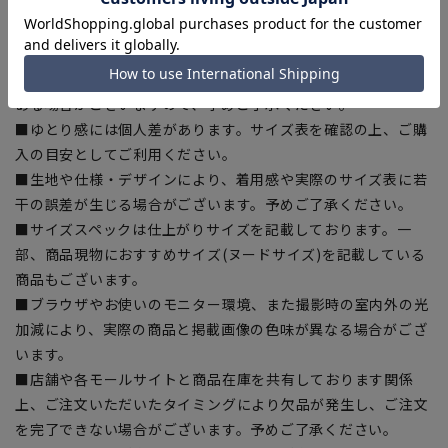
【シルエット】《細め(スリム)》 (当社比)
【商品に関するご注意】
■商品画像はサンプルのため、色味やサイズ等の仕様に変更が
ある場合がございますので、予めご了承ください。
■ゆとり感には個人差があります。サイズ表を確認の上、ご購
入の目安としてご利用ください。
■生地や仕様・デザインにより、着用感や実際のサイズ表に若
干の誤差が生じる場合がございます。予めご了承ください。
■サイズスペックは仕上がりサイズを記載しております。一
部、商品現物におすすめサイズ(ヌードサイズ)を記載している
商品もございます。
■ブラウザやお使いのモニター環境、また撮影時の室内外の光
加減により、実際の商品と掲載画像の色味が異なる場合がござ
います。
■店舗や各モールサイトと商品在庫を共有しております関係
上、ご注文いただいたタイミングにより欠品が発生し、ご注文
を完了できない場合がございます。予めご了承ください。