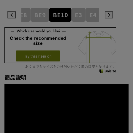
BE7
BE8
BE9
BE10
E3
E4
E5
E6
Check the recommended
size
Try this item on
あくまでもサイズをご検討いただく際の目安となります。
商品説明