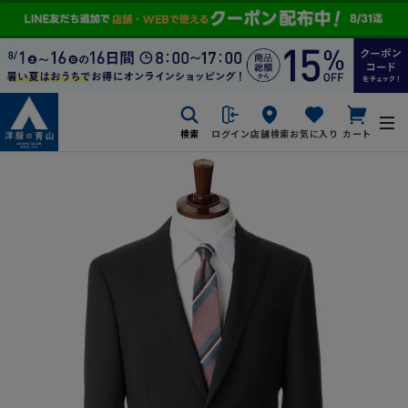
検索
ログイン
店舗検索
お気に入り
カート