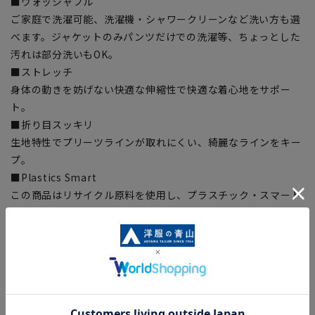
■ウォッシャブル
ご家庭で洗濯可能、洗濯機・シャワークリーンなど洗い方も選
べます。ジャケットのみパンツだけでの洗濯等、ちょっとした
汚れは部分洗いもOK。
■ストレッチ
身体の動きを妨げない快適な伸縮性で快適な着心地をサポー
ト。
■折り目スッキリ
生地特性でプリーツラインが取れにくい、綺麗なラインをキー
プ。
■Plastics Smart
この商品はリサイクル原料を使用し、プラスチック・スマート
に賛同しています。
■ECOBLUE(100%リサイクルポリエステル)
『ECOBLUE』はマテリアルリサイクルにより、ペットボトル
を繊維へと再生しています。当製品は裏地の糸の一部に
『ECOBLUE』を使用しています。