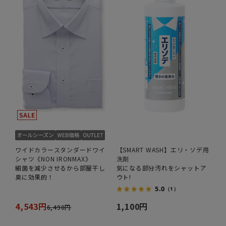
ワイドカラースタンダードワイ
【SMART WASH】エリ・ソデ用
シャツ《NON IRONMAX》
洗剤
細菌を減少させるから部屋干し
気になる部分汚れをシャットア
臭に効果的！
ウト!
5.0
（1）
4,543円
1,100円
6,490円