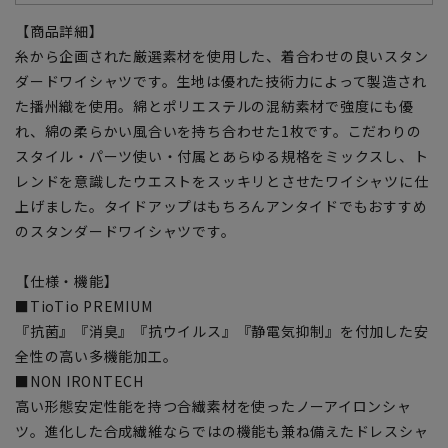
【商品詳細】
糸から企画された厳選素材を使用した、着合わせの良いスタン
ダードワイシャツです。生地は優れた技術力によって製造され
た播州織を使用。綿とポリエステルの混紡素材で強度にも優
れ、綿の柔らかい風合いを持ち合わせた1枚です。こだわりの
スタイル・パーツ使い・付属とあらゆる規格をミックスし、ト
レンドを意識したウエストをスッキリとさせたワイシャツに仕
上げました。タイドアップはもちろんアンタイドでもおすすめ
のスタンダードワイシャツです。
【仕様・機能】
■TioTio PREMIUM
『抗菌』『消臭』『抗ウイルス』『静電気抑制』を付加した安
全性の高い多機能加工。
■NON IRONTECH
高い形態安定性能を持つ合繊素材を使ったノーアイロンシャ
ツ。進化した合成繊維ならではの機能も兼ね備えたドレスシャ