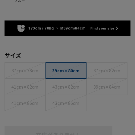
ブルー
173cm / 70kg
M39cm/84cm
Find your size
サイズ
37cm×78cm
39cm×80cm
37cm×82cm
41cm×82cm
43cm×82cm
39cm×84cm
41cm×86cm
43cm×86cm
在庫がありません