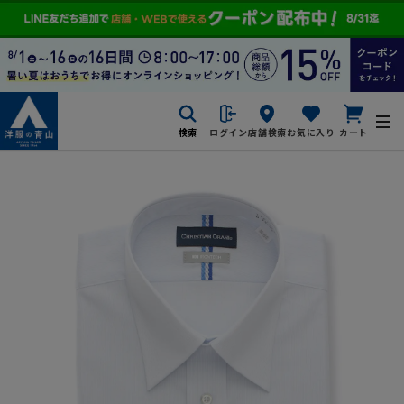
検索
ログイン
店舗検索
お気に入り
カート