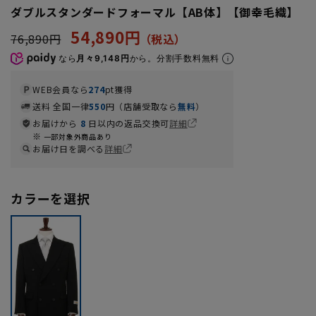
ダブルスタンダードフォーマル【AB体】【御幸毛織】
54,890円
76,890円
なら
月々9,148円
から。分割手数料無料
WEB会員なら
274
pt獲得
送料 全国一律
550
円（店舗受取なら
無料
）
お届けから
8
日以内の返品交換可
詳細
一部対象外商品あり
お届け日を調べる
詳細
カラーを選択