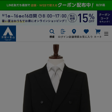
検索
ログイン
店舗検索
お気に入り
カート