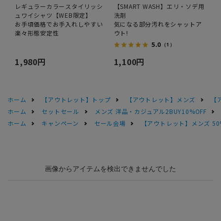
レギュラーカラースタイリッシ
【SMART WASH】エリ・ソデ用
ュワイシャツ【WEB限定】
洗剤
お手頃価格でお手入れしやすい
気になる部分汚れをシャットア
楽々形態安定性
ウト!
5.0
（1）
1,980円
1,100円
ホーム
【アウトレット】トップ
【アウトレット】メンズ
【
ホーム
セットセール
メンズ 洋品・カジュアル2BUY10%OFF
ホーム
キャンペーン
セール会場
【アウトレット】メンズ 50