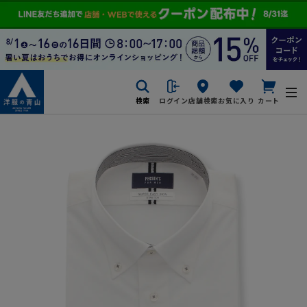
検索
ログイン
店舗検索
お気に入り
カート