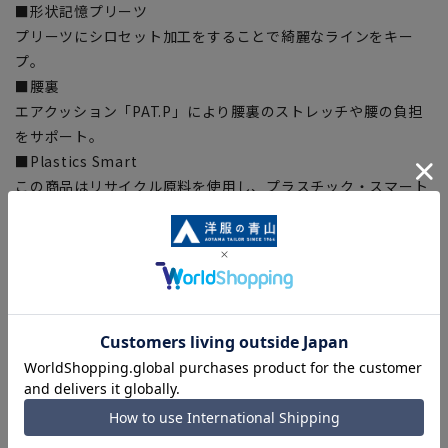
■形状記憶プリーツ
プリーツにシロセット加工をすることで綺麗なラインをキー
プ。
■腰裏
エアクッション「PAT.P」により腰裏のストレッチや腰の負担
をサポート。
■Plastics Smart
この商品はリサイクル原料を使用し、プラスチック・スマート
に賛同しています。当製品は裏地の糸の一部にECOBLUE®を使
用しています。ECOBLUE®はマテリアルリサイクルにより、ペ
ットボトルを繊維へと再生しています。
【シルエット】《細め(スリム)》 (当社比)
【商品に関するご注意】
■商品画像はサンプルのため、色味やサイズ等の仕様に変更が
ある場合がございますので、予めご了承ください。
■ゆとり感には個人差があります。サイズ表を確認の上、ご購