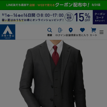
検索
ログイン
店舗検索
お気に入り
カート