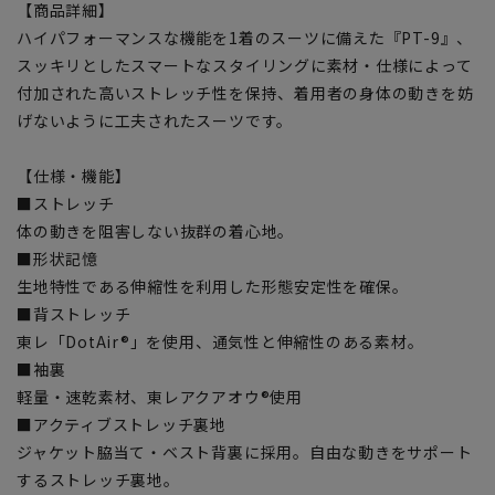
【商品詳細】
ハイパフォーマンスな機能を1着のスーツに備えた『PT-9』、
スッキリとしたスマートなスタイリングに素材・仕様によって
付加された高いストレッチ性を保持、着用者の身体の動きを妨
げないように工夫されたスーツです。
【仕様・機能】
■ストレッチ
体の動きを阻害しない抜群の着心地。
■形状記憶
生地特性である伸縮性を利用した形態安定性を確保。
■背ストレッチ
東レ「DotAir®」を使用、通気性と伸縮性のある素材。
■袖裏
軽量・速乾素材、東レアクアオウ®使用
■アクティブストレッチ裏地
ジャケット脇当て・ベスト背裏に採用。自由な動きをサポート
するストレッチ裏地。