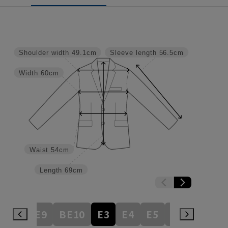
Shoulder width
49.1cm
Sleeve length
56.5cm
Width
60cm
Waist
54cm
Length
69cm
BE8
BE9
BE10
E3
E4
E5
E6
E7
E