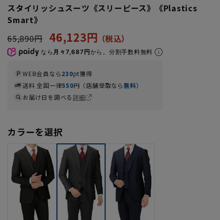
スタイリッシュスーツ《スリーピース》《Plastics
Smart》
46,123円
65,890円
なら
月々7,687円
から。分割手数料無料
WEB会員なら
230
pt獲得
送料 全国一律
550
円（店舗受取なら
無料
）
お届け日を調べる
詳細
カラーを選択