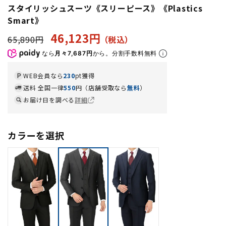
スタイリッシュスーツ《スリーピース》《Plastics
Smart》
46,123円
65,890円
なら
月々7,687円
から。分割手数料無料
WEB会員なら
230
pt獲得
送料 全国一律
550
円（店舗受取なら
無料
）
お届け日を調べる
詳細
カラーを選択