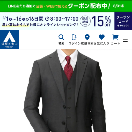
検索
ログイン
店舗検索
お気に入り
カート