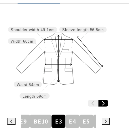
Shoulder width
49.1cm
Sleeve length
56.5cm
Width
60cm
Waist
54cm
Length
69cm
BE8
BE9
BE10
E3
E4
E5
E6
E7
E