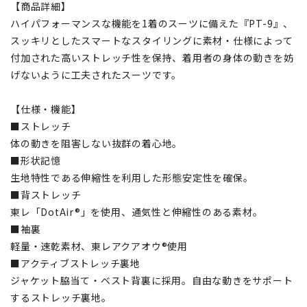
【商品詳細】
ハイパフォーマンスな機能を1着のスーツに備えた『PT-9』、
スッキリとしたスマートなスタイリングに素材・仕様によって
付加された高いストレッチ性を保持、着用者の身体の動きを妨
げないように工夫されたスーツです。
【仕様・機能】
■ストレッチ
体の動きを阻害しない抜群の着心地。
■形状記憶
生地特性である伸縮性を利用した形態安定性を確保。
■背ストレッチ
東レ「DotAir®」を使用、通気性と伸縮性のある素材。
■袖裏
軽量・速乾素材、東レアクアオウ®使用
■アクティブストレッチ裏地
ジャケット脇当て・ベスト背裏に採用。自由な動きをサポート
するストレッチ裏地。