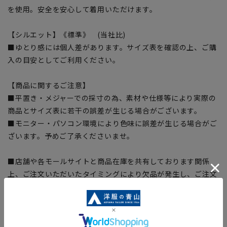
を使用。安全を安心して着用いただけます。
【シルエット】《標準》 (当社比)
■ゆとり感には個人差があります。サイズ表を確認の上、ご購
入の目安としてご利用ください。
【商品に関するご注意】
■平置き・メジャーでの採寸の為、素材や仕様等により実際の
商品とサイズ表に若干の誤差が生じる場合がございます。
■モニター・パソコン環境により色味に誤差が生じる場合がご
ざいます。予めご了承くださいませ。
■店舗や各モールサイトと商品在庫を共有しております関係
上、ご注文いただいたタイミングにより欠品が発生し、ご注文
を完了できない場合がございます。予めご了承ください。(お
急ぎ発送のご注文につきましても、ご注文のタイミングによっ
てはお急ぎ発送サービスを選択できない場合がございます。)