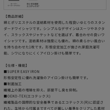
【商品詳細】
綿とポリエステルの混紡素材を使用した程良いゆとりのスタン
ダードワイシャツです。シンプルなデザインはスーツやネクタ
イ、スラックスやジャケットなどを選ばず、着合わせの良いワ
イシャツです。混紡素材は強度にも優れ、綿の柔らかい風合い
を持ち合わせた1枚です。形態安定加工が施され家庭洗濯可
能、シワになりにくくアイロン掛けも簡単です。
【仕様・機能】
■SUPER EASY IRON
形態安定性に優れ洗濯後のアイロン掛けも簡単です。
■制菌加工
繊維上の菌の増殖を抑え、部屋干し臭を抑制。
■OEKO-TEX(エコテックス)
繊維製品の国際的な安全基準であるエコテックス(R)に認証さ
れた、生地から付属まですべてが厳しい基準をクリアした素材