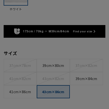
ホワイト
173cm / 70kg
M39cm/84cm
Find your size
サイズ
37cm×78cm
39cm×80cm
37cm×82cm
41cm×82cm
43cm×82cm
39cm×84cm
41cm×86cm
43cm×86cm