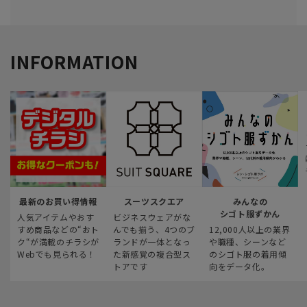
INFORMATION
最新のお買い得情報
スーツスクエア
みんなの
シゴト服ずかん
人気アイテムやおす
ビジネスウェアがな
すめ商品などの“おト
んでも揃う、4つのブ
12,000人以上の業界
ク“が満載のチラシが
ランドが一体となっ
や職種、シーンなど
Webでも見られる！
た新感覚の複合型ス
のシゴト服の着用傾
トアです
向をデータ化。