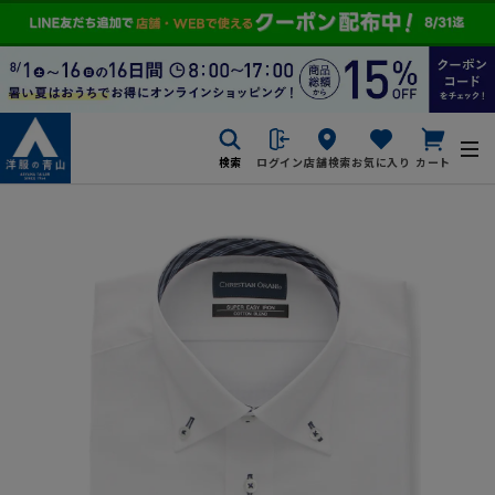
検索
ログイン
店舗検索
お気に入り
カート