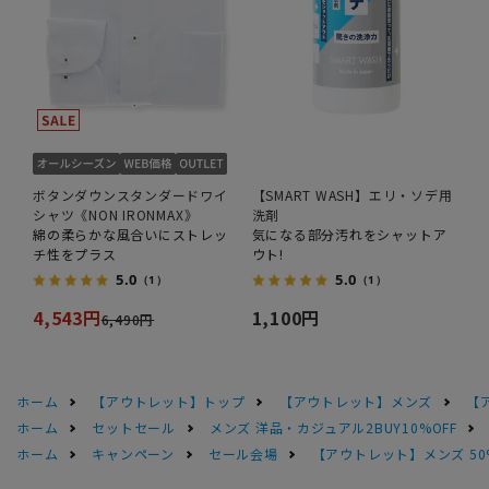
ボタンダウンスタンダードワイ
【SMART WASH】エリ・ソデ用
シャツ《NON IRONMAX》
洗剤
綿の柔らかな風合いにストレッ
気になる部分汚れをシャットア
チ性をプラス
ウト!
5.0
5.0
（1）
（1）
4,543円
1,100円
6,490円
ホーム
【アウトレット】トップ
【アウトレット】メンズ
【
ホーム
セットセール
メンズ 洋品・カジュアル2BUY10%OFF
ホーム
キャンペーン
セール会場
【アウトレット】メンズ 50