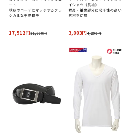
ート
イシャツ《長袖》
秋冬のコーデにマッチするクラ
襟裏・袖裏部分に吸汗性の高い
シカルな千鳥格子
素材を使用
17,512円
3,003円
21,890円
4,290円