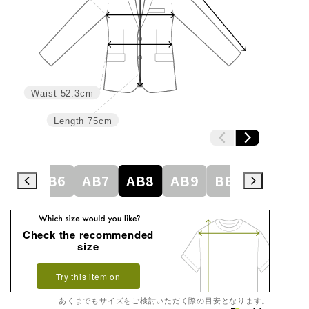
Waist
52.3cm
Length
75cm
AB5
AB6
AB7
AB8
AB9
BE3
BE4
Check the recommended
size
Try this item on
あくまでもサイズをご検討いただく際の目安となります。