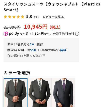
スタイリッシュスーツ《ウォッシャブル》《Plastics
Smart》
5.0
（1）
レビューを見る
10,945円
21,890円
なら
月々1,824円
から。分割手数料無料
WEB会員なら
54
pt獲得
送料 全国一律
550
円（店舗受取なら
無料
）
お届け日を調べる
詳細
カラーを選択