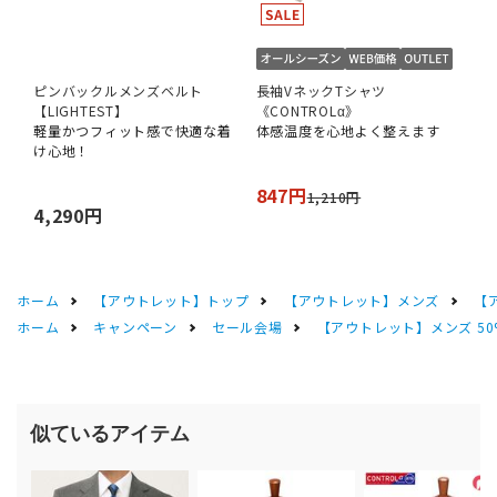
ピンバックルメンズベルト
長袖VネックTシャツ
【LIGHTEST】
《CONTROLα》
軽量かつフィット感で快適な着
体感温度を心地よく整えます
け心地！
847円
1,210円
4,290円
ホーム
【アウトレット】トップ
【アウトレット】メンズ
【
ホーム
キャンペーン
セール会場
【アウトレット】メンズ 50