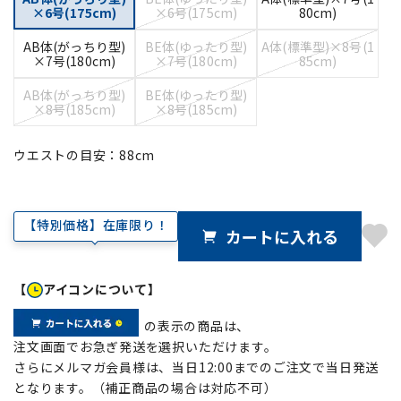
×6号(175cm)
×6号(175cm)
80cm)
AB体(がっちり型)
BE体(ゆったり型)
A体(標準型)×8号(1
×7号(180cm)
×7号(180cm)
85cm)
AB体(がっちり型)
BE体(ゆったり型)
×8号(185cm)
×8号(185cm)
ウエストの目安：
88
cm
【特別価格】在庫限り！
カートに入れる
【
アイコンについて】
の表示の商品は、
注文画面でお急ぎ発送を選択いただけます。
さらにメルマガ会員様は、当日12:00までのご注文で当日発送
となります。（補正商品の場合は対応不可）