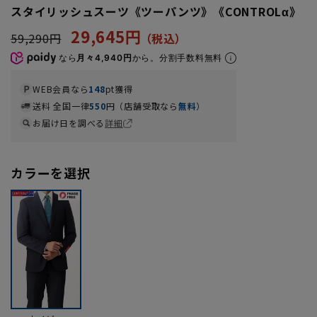
スタイリッシュスーツ《ツーパンツ》《CONTROLα》
29,645円
59,290円
なら
月々4,940円
から。分割手数料無料
WEB会員なら
148
pt獲得
送料 全国一律
550
円（店舗受取なら
無料
）
お届け日を調べる
詳細
カラーを選択