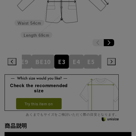
Waist
54cm
Length
69cm
BE8
BE9
BE10
E3
E4
E5
E6
E7
E
Check the recommended
size
Try this item on
あくまでもサイズをご検討いただく際の目安となります。
商品説明