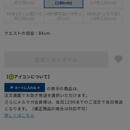
号(180cm)
(180cm)
×7号(180cm)
YA体(スリム型)×8
A体(標準型)×8号(1
AB体(がっちり型)
号(185cm)
85cm)
×8号(185cm)
ウエストの目安：
84
cm
在庫がありません
【
アイコンについて】
の表示の商品は、
注文画面でお急ぎ発送を選択いただけます。
さらにメルマガ会員様は、当日12:00までのご注文で当日発送
となります。（補正商品の場合は対応不可）
詳しくはこちら