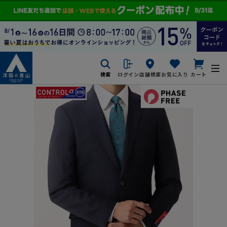
検索
ログイン
店舗検索
お気に入り
カート