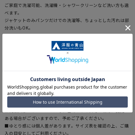
ご家庭で洗濯可能、洗濯機・シャワークリーンなど洗い方も選
べます。
ジャケットのみパンツだけでの洗濯等、ちょっとした汚れは部
分洗いもOK。
■ストレッチ
身体の動きを妨げない快適な伸縮性で快適な着心地をサポー
ト。
■折り目スッキリ
生地特性でプリーツラインが取れにくい、綺麗なラインをキー
プ。
【シルエット】《細め(スリム)》 (当社比)
【商品に関するご注意】
■商品画像はサンプルのため、色味やサイズ等の仕様に変更が
ある場合がございますので、予めご了承ください。
■ゆとり感には個人差があります。サイズ表を確認の上、ご購
入の目安としてご利用ください。