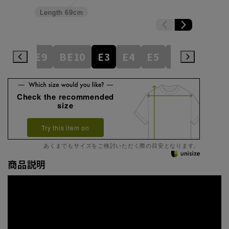
Length
69cm
BE8
BE9
BE10
E3
E4
E5
E6
E7
E
Check the recommended
size
Try this item on
あくまでもサイズをご検討いただく際の目安となります。
商品説明