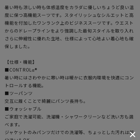
暑い時も涼しい時も体感温度をカラダに優しいちょうど良い温
度に保つ高機能スーツです。スタイリッシュなシルエットと高
機能を付加したワンランク上のビジネススーツです。ウエスト
からのドレープラインをより強調した最旬スタイルを取り入れ
さらに伸縮性に優れた生地、仕様によって心地よい着心地も確
保しました。
【仕様・機能】
■CONTROLα®
暑い時にはさわやかに寒い時は暖かに衣服内環境を快適にコン
トロールする機能。
■ツーパンツ
交互に履くことで綺麗にパンツ長持ち。
■ウォッシャブル
ご家庭で洗濯可能、洗濯機・シャワークリーンなど洗い方も選
べます。
ジャケットのみパンツだけでの洗濯等、ちょっとした汚れは部
分洗いもOK。