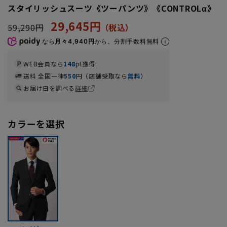
スタイリッシュスーツ《ツーパンツ》《CONTROLα》
29,645円
59,290円
なら
月々4,940円
から。分割手数料無料
WEB会員なら
148
pt獲得
送料 全国一律
550
円（店舗受取なら
無料
）
お届け日を調べる
詳細
カラーを選択