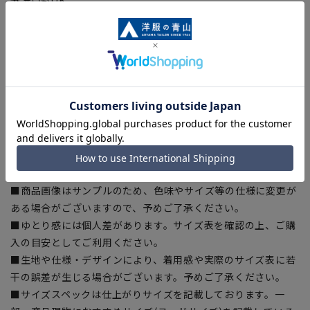
■ストレッチ
身体の動きを妨げない快適な伸縮性で快適な着心地をサポー
ト。
■折り目スッキリ
生地特性でプリーツラインが取れにくい、綺麗なラインをキー
プ。
【シルエット】《細め(スリム)》 (当社比)
【商品に関するご注意】
■商品画像はサンプルのため、色味やサイズ等の仕様に変更が
ある場合がございますので、予めご了承ください。
■ゆとり感には個人差があります。サイズ表を確認の上、ご購
入の目安としてご利用ください。
■生地や仕様・デザインにより、着用感や実際のサイズ表に若
干の誤差が生じる場合がございます。予めご了承ください。
■サイズスペックは仕上がりサイズを記載しております。一