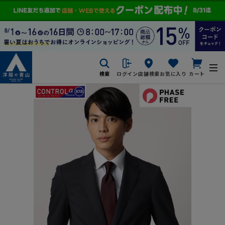
検索
ログイン
店舗検索
お気に入り
カート