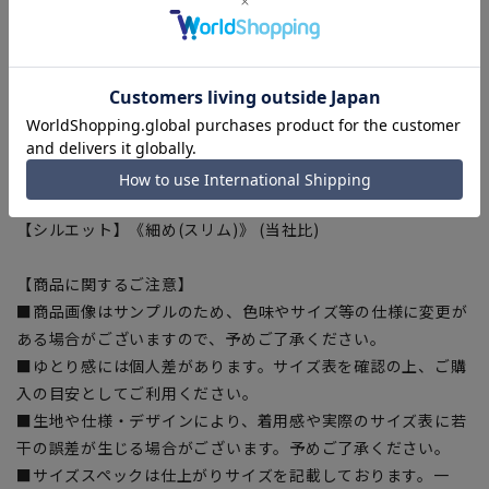
■Plastics Smart
この商品はリサイクル原料を使用し、プラスチック・スマート
に賛同しています。
■ECOBLUE(100%リサイクルポリエステル)
『ECOBLUE』はマテリアルリサイクルにより、ペットボトル
を繊維へと再生しています。
当製品は裏地の糸の一部に『ECOBLUE』を使用しています。
【シルエット】《細め(スリム)》 (当社比)
【商品に関するご注意】
■商品画像はサンプルのため、色味やサイズ等の仕様に変更が
ある場合がございますので、予めご了承ください。
■ゆとり感には個人差があります。サイズ表を確認の上、ご購
入の目安としてご利用ください。
■生地や仕様・デザインにより、着用感や実際のサイズ表に若
干の誤差が生じる場合がございます。予めご了承ください。
■サイズスペックは仕上がりサイズを記載しております。一