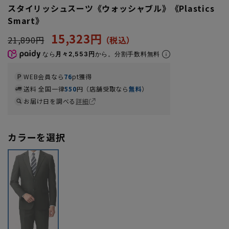
スタイリッシュスーツ《ウォッシャブル》《Plastics
Smart》
15,323円
21,890円
なら
月々2,553円
から。分割手数料無料
WEB会員なら
76
pt獲得
送料 全国一律
550
円（店舗受取なら
無料
）
お届け日を調べる
詳細
カラーを選択