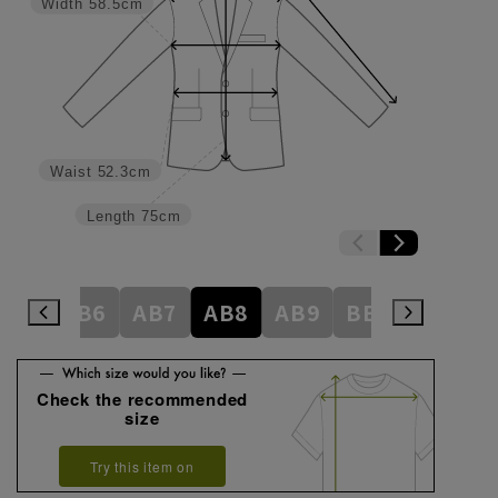
Width
58.5cm
Waist
52.3cm
Length
75cm
AB5
AB6
AB7
AB8
AB9
BE3
BE4
Check the recommended
size
Try this item on