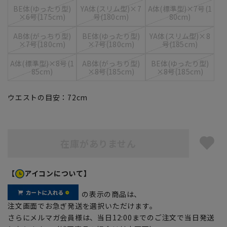
BE体(ゆったり型)
YA体(スリム型)×7
A体(標準型)×7号(1
×6号(175cm)
号(180cm)
80cm)
AB体(がっちり型)
BE体(ゆったり型)
YA体(スリム型)×8
×7号(180cm)
×7号(180cm)
号(185cm)
A体(標準型)×8号(1
AB体(がっちり型)
BE体(ゆったり型)
85cm)
×8号(185cm)
×8号(185cm)
ウエストの目安：
72
cm
在庫がありません
【
アイコンについて】
の表示の商品は、
注文画面でお急ぎ発送を選択いただけます。
さらにメルマガ会員様は、当日12:00までのご注文で当日発送