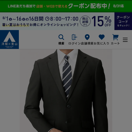
検索
ログイン
店舗検索
お気に入り
カート