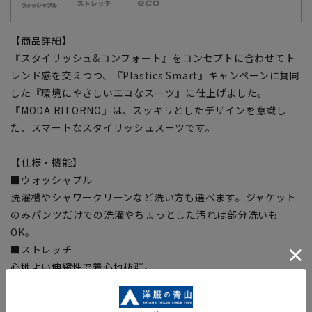
【商品詳細】
『スタイリッシュ&コンフォート』をコンセプトに合わせてト
レンド感を交えつつ、『Plastics Smart』キャンペーンに賛同
した『環境にやさしいエコなスーツ』に仕上げました。
『MODA RITORNO』は、スッキリとしたデザインを意識し
た、スマートなスタイリッシュスーツです。
【仕様・機能】
■ウォッシャブル
洗濯機やシャワークリーンなど洗い方も選べます。ジャケット
のみパンツだけでの洗濯やちょっとした汚れは部分洗いも
OK。
■ストレッチ
心地よい伸縮性で着心地抜群。
■折り目スッキリ
生地特性により綺麗なプリーツラインをキープ