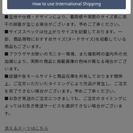
■ゆとり感には個人差があります。サイズ表を確認の上、ご購
入の目安としてご利用ください。
■生地や仕様・デザインにより、着用感や実際のサイズ表に若
干の誤差が生じる場合がございます。予めご了承ください。
■サイズスペックは仕上がりサイズを記載しております。一
部、商品現物におすすめサイズ(ヌードサイズ)を記載している
商品もございます。
■ブラウザやお使いのモニター環境、また撮影時の室内外の光
加減により、実際の商品と掲載画像の色味が異なる場合がござ
います。
■店舗や各モールサイトと商品在庫を共有しております関係
上、ご注文いただいたタイミングにより欠品が発生し、ご注文
を完了できない場合がございます。予めご了承ください。
■お急ぎ発送のご注文につきましても、ご注文のタイミングに
よってはお急ぎ発送サービスを選択できない場合がございま
す。
洗えるスーツはこちら