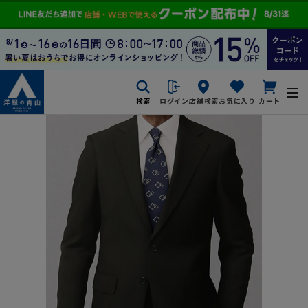
検索
ログイン
店舗検索
お気に入り
カート