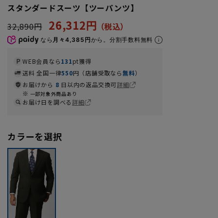
スタンダードスーツ【ツーパンツ】
26,312円
32,890円
なら
月々4,385円
から。分割手数料無料
WEB会員なら
131
pt獲得
送料 全国一律
550
円（店舗受取なら
無料
）
お届けから
8
日以内の返品交換可
詳細
一部対象外商品あり
お届け日を調べる
詳細
カラーを選択