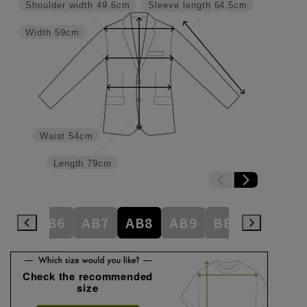
Shoulder width
49.6cm
Sleeve length
64.5cm
Width
59cm
Waist
54cm
Length
79cm
AB5
AB6
AB7
AB8
AB9
BE1
BE2
Check the recommended
size