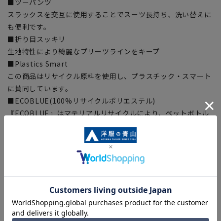
■ツーパンツ
スラックスを交互に使用することでスーツ長持ち、洗い替えに
も便利です。
■折り目スッキリ
生地特性により綺麗なプリーツラインをキープ
■Plastics Smart
この商品はリサイクル原料を使用し、プラスチック・スマート
に賛同しています。
■ECOBLUE(100%リサイクルポリエステル)
『ECOBLUE』はマテリアルリサイクルにより、ペットボトル
を繊維へと再生しています。
当製品は裏地の糸の一部に『ECOBLUE』を使用しています。
【シルエット】《標準》 (当社比)
【商品に関するご注意】
■商品画像はサンプルのため、色味やサイズ等の仕様に変更が
ある場合がございますので、予めご了承ください。