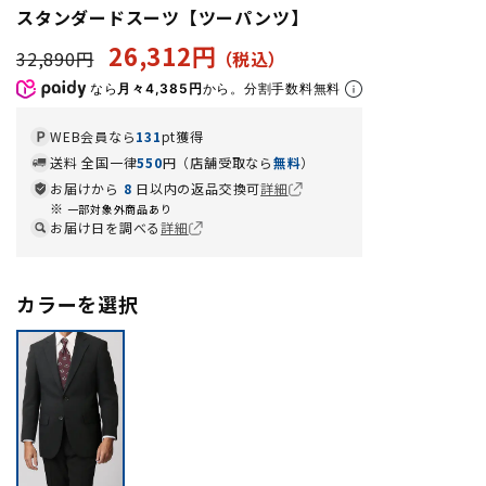
スタンダードスーツ【ツーパンツ】
26,312円
32,890円
なら
月々4,385円
から。分割手数料無料
WEB会員なら
131
pt獲得
送料 全国一律
550
円（店舗受取なら
無料
）
お届けから
8
日以内の返品交換可
詳細
一部対象外商品あり
お届け日を調べる
詳細
カラーを選択