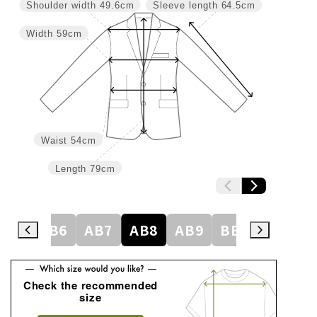
Shoulder width
49.6cm
Sleeve length
64.5cm
Width
59cm
Waist
54cm
Length
79cm
AB5
AB6
AB7
AB8
AB9
BE1
BE2
Check the recommended
size