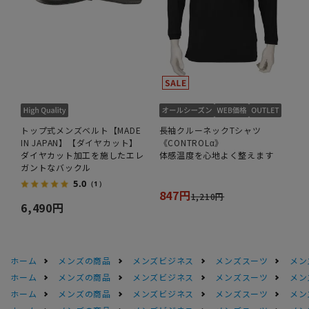
トップ式メンズベルト【MADE
長袖クルーネックTシャツ
IN JAPAN】【ダイヤカット】
《CONTROLα》
ダイヤカット加工を施したエレ
体感温度を心地よく整えます
ガントなバックル
5.0
（1）
847円
1,210円
6,490円
ホーム
メンズの商品
メンズビジネス
メンズスーツ
メン
ホーム
メンズの商品
メンズビジネス
メンズスーツ
メン
ホーム
メンズの商品
メンズビジネス
メンズスーツ
メン