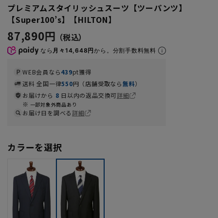
プレミアムスタイリッシュスーツ【ツーパンツ】
【Super100’s】【HILTON】
87,890円
なら
月々14,648円
から。分割手数料無料
WEB会員なら
439
pt獲得
送料 全国一律
550
円（店舗受取なら
無料
）
お届けから
8
日以内の返品交換可
詳細
一部対象外商品あり
お届け日を調べる
詳細
カラーを選択