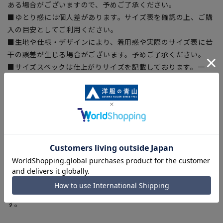
ある場合がございますので、予めご了承ください。
■ゆとり感には個人差があります。サイズ表を確認の上、ご購
入の目安としてご利用ください。
■生地や仕様・デザインにより、着用感や実際のサイズ表に若
干の誤差が生じる場合がございます。予めご了承ください。
■サイズスペックは仕上がりサイズを記載しております。一
部、商品現物におすすめサイズ(ヌードサイズ)を記載している
商品もございます。
■ブラウザやお使いのモニター環境、また撮影時の室内外の光
加減により、実際の商品と掲載画像の色味が異なる場合がござ
います。
■店舗や各モールサイトと商品在庫を共有しております関係
上、ご注文いただいたタイミングにより欠品が発生し、ご注文
を完了できない場合がございます。予めご了承ください。
■お急ぎ発送のご注文につきましても、ご注文のタイミングに
よってはお急ぎ発送サービスを選択できない場合がございま
す。