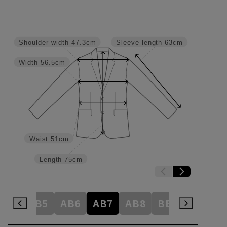
Shoulder width
47.3cm
Sleeve length
63cm
Width
56.5cm
Waist
51cm
Length
75cm
AB4
AB5
AB6
AB7
AB8
BE3
BE4