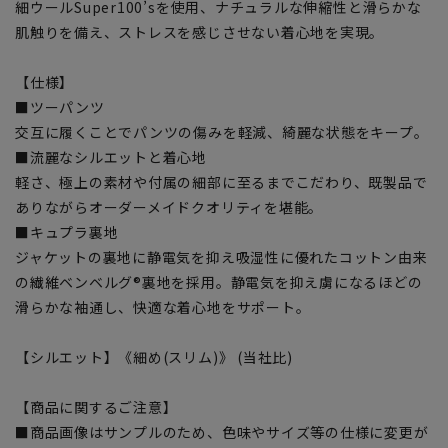
細ウールSuper100’sを使用、ナチュラルな伸縮性と滑らかな
肌触りを備え、ストレスを感じさせない着心地を実現。
【仕様】
■ツーパンツ
交互に履くことでパンツの傷みを軽減、綺麗な状態をキープ。
■流麗なシルエットと着心地
軽さ、極上の素材や付属の細部に至るまでこだわり、既製品で
ありながらオーダーメイドクオリティを堪能。
■キュプラ裏地
ジャケットの裏地に静電気を抑え吸湿性に優れたコットン由来
の繊維ベンベルグ®裏地を採用。静電気を抑え虜になるほどの
滑らかな袖通し、快適な着心地をサポート。
【シルエット】《細め(スリム)》 (当社比)
【商品に関するご注意】
■商品画像はサンプルのため、色味やサイズ等の仕様に変更が