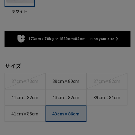
ホワイト
173cm / 70kg
M39cm/84cm
Find your size
サイズ
37cm×78cm
39cm×80cm
37cm×82cm
41cm×82cm
43cm×82cm
39cm×84cm
41cm×86cm
43cm×86cm