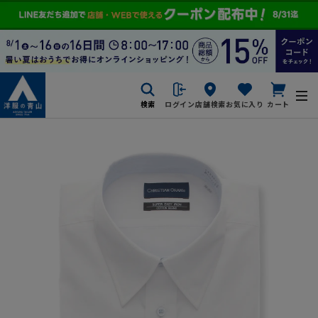
検索
ログイン
店舗検索
お気に入り
カート