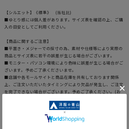
【シルエット】《標準》 (当社比)
■ゆとり感には個人差があります。サイズ表を確認の上、ご購
入の目安としてご利用ください。
【商品に関するご注意】
■平置き・メジャーでの採寸の為、素材や仕様等により実際の
商品とサイズ表に若干の誤差が生じる場合がございます。
■モニター・パソコン環境により色味に誤差が生じる場合がご
ざいます。予めご了承くださいませ。
■店舗や各モールサイトと商品在庫を共有しております関係
上、ご注文いただいたタイミングにより欠品が発生し、ご注文
を完了できない場合がございます。予めご了承ください。(お
急ぎ発送のご注文につきましても、ご注文のタイミングによっ
てはお急ぎ発送サービスを選択できない場合がございます。)