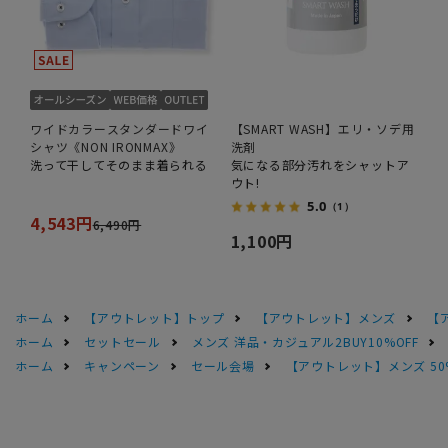
ワイドカラースタンダードワイ
【SMART WASH】エリ・ソデ用
シャツ《NON IRONMAX》
洗剤
洗って干してそのまま着られる
気になる部分汚れをシャットア
ウト!
5.0
（1）
4,543円
6,490円
1,100円
ホーム
【アウトレット】トップ
【アウトレット】メンズ
【
ホーム
セットセール
メンズ 洋品・カジュアル2BUY10%OFF
ホーム
キャンペーン
セール会場
【アウトレット】メンズ 50