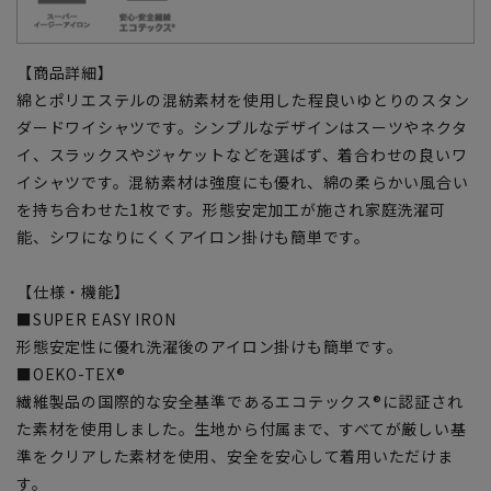
【商品詳細】
綿とポリエステルの混紡素材を使用した程良いゆとりのスタン
ダードワイシャツです。シンプルなデザインはスーツやネクタ
イ、スラックスやジャケットなどを選ばず、着合わせの良いワ
イシャツです。混紡素材は強度にも優れ、綿の柔らかい風合い
を持ち合わせた1枚です。形態安定加工が施され家庭洗濯可
能、シワになりにくくアイロン掛けも簡単です。
【仕様・機能】
■SUPER EASY IRON
形態安定性に優れ洗濯後のアイロン掛けも簡単です。
■OEKO-TEX®
繊維製品の国際的な安全基準であるエコテックス®に認証され
た素材を使用しました。生地から付属まで、すべてが厳しい基
準をクリアした素材を使用、安全を安心して着用いただけま
す。