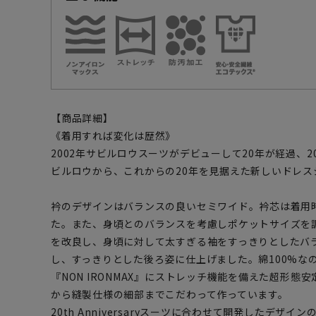
【商品詳細】
《着用すれば変化は歴然》
2002年サビルロウスーツがデビューして20年が経過、2
ビルロウから、これからの20年を見据えた新しいドレ
衿のデザインはバランスの良いセミワイド。衿芯は着用
た。また、身頃とのバランスを考慮しポケットサイズを
を改良し、身頃に対して太すぎる袖をすっきりとしたバ
し、すっきりとした後ろ姿に仕上げました。綿100%な
『NON IRONMAX』にストレッチ機能を備えた超形
から縫製仕様の細部までこだわって作っています。
20th Anniversaryスーツに合わせて開発したデザ