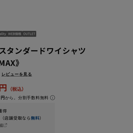
スタンダードワイシャツ
NMAX》
レビューを見る
5円
1円
から。分割手数料無料
獲得
円（店舗受取なら
無料
）
細