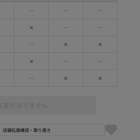
―
―
―
✕
―
―
―
✕
✕
✕
―
―
―
✕
✕
在庫がありません