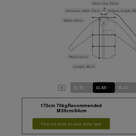
Neck size
45cm
Shoulder width
53cm
Sleeve length
8
Width
64cm
Waist
62cm
Length
86cm
L41cm/86cm
LL43cm/82cm
LL43cm/86cm
3L45cm/84cm
3L45cm/88cm
4L47cm/84cm
173cm 70kgRecommended
M39cm/84cm
Find out more on your body type