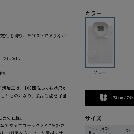
カラー
安定性を誇り、綿100%でありなが
ャツに進化
グレー
抑制。
汚加工は、100回洗っても効果が
を示したものとなり、製品性能を保証
173cm / 70k
サイズ
ための仕様。
全基準であるエコテックス®に認証さ
首周り
37c
裄丈
厳しい基準をクリアした素材を使