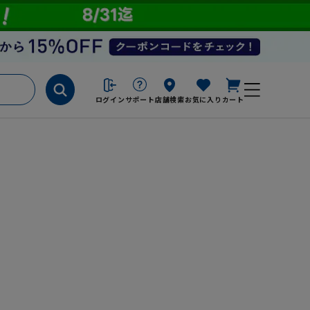
ログイン
サポート
店舗検索
お気に入り
カート