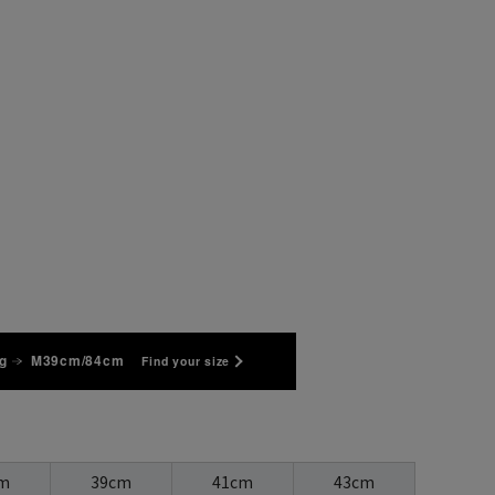
g
M39cm/84cm
Find your size
m
39cm
41cm
43cm