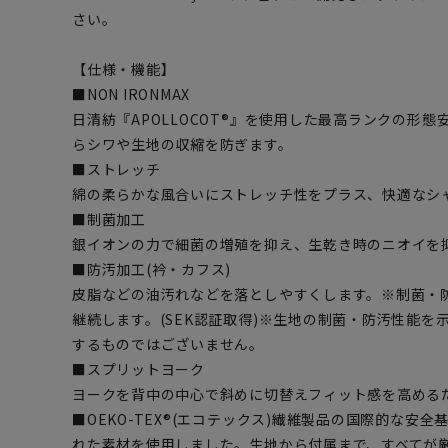
さい。
【仕様・機能】
■NON IRONMAX
日清紡『APOLLOCOT®』を使用した最高ランクの形態
らシワや生地の収縮を防ぎます。
■ストレッチ
綿の柔らかな風合いにストレッチ性をプラス、快適なシ
■制菌加工
銀イオンの力で細菌の増殖を抑え、生乾き時のニオイを
■防汚加工(衿・カフス)
皮脂などの油汚れなどを落としやすくします。※制菌・防
継続します。(SEK認証取得)※生地の制菌・防汚性能
するものではございません。
■スプリットヨーク
ヨークを背中の中心で斜めに切替えフィット感を高める
■OEKO-TEX®(エコテックス)繊維製品の国際的な安
れた素材を使用しました。生地から付属まで、すべてが