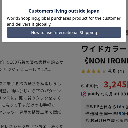
MAXS153
ワイドカラー
《NON IRO
0年で100万着の販売実績を誇るサ
スシャツがデビューしました。
4.0
（1）
3,24
時に感じる衿の硬さを解消しまし
6,490円
調整。袖はひじから下のパターン
なら
月々1,08
ランスに。更に背のタックをなく
のに洗って干すだけのお手軽な
WEB会員なら
16
pt
態安定シャツ。専用の縫製工場で型紙
送料 全国一律
550
お届け日を調べる
詳
インのドレスシャツをぜひお楽しみくだ