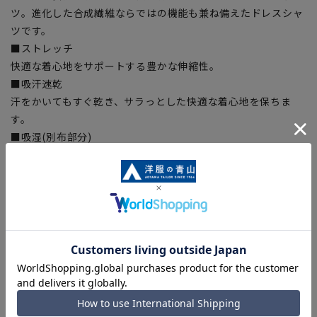
ツ。進化した合成繊維ならではの機能も兼ね備えたドレスシャ
ツです。
■ストレッチ
快適な着心地をサポートする豊かな伸縮性。
■吸汗速乾
汗をかいてもすぐ乾き、サラっとした快適な着心地を保ちま
す。
■吸湿(別布部分)
衿裏・袖裏部分には、吸湿性の高い素材を使用しています。
【シルエット】《やや細め(スッキリ)》 (当社比)
【商品に関するご注意】
■ゆとり感には個人差があります。サイズ表を確認の上、ご購
入の目安としてご利用ください。
■ブラウザやお使いのモニター環境、室内外等の撮影時の環境
下での光加減により、実際の商品と掲載画像の色味が異なる場
合がございます。