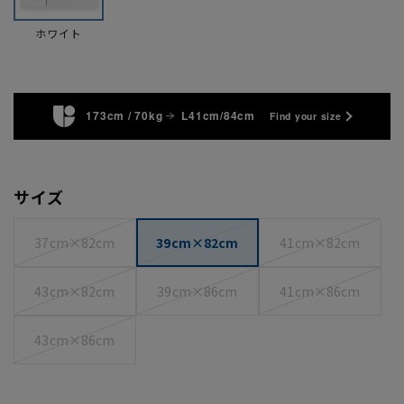
ホワイト
173cm / 70kg
L41cm/84cm
Find your size
サイズ
37cm×82cm
39cm×82cm
41cm×82cm
43cm×82cm
39cm×86cm
41cm×86cm
43cm×86cm