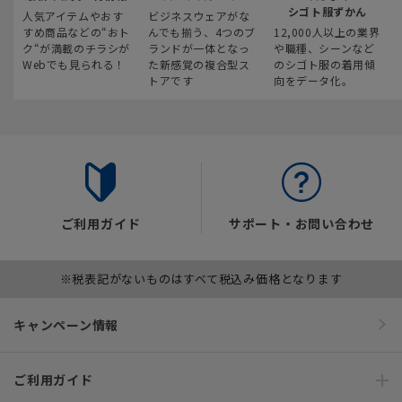
シゴト服ずかん
人気アイテムやおす
ビジネスウェアがな
すめ商品などの“おト
んでも揃う、4つのブ
12,000人以上の業界
ク“が満載のチラシが
ランドが一体となっ
や職種、シーンなど
Webでも見られる！
た新感覚の複合型ス
のシゴト服の着用傾
トアです
向をデータ化。
ご利用ガイド
サポート・お問い合わせ
※税表記がないものはすべて税込み価格となります
キャンペーン情報
ご利用ガイド