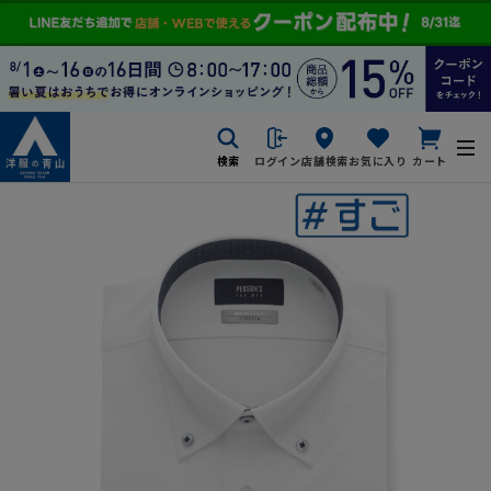
検索
ログイン
店舗検索
お気に入り
カート