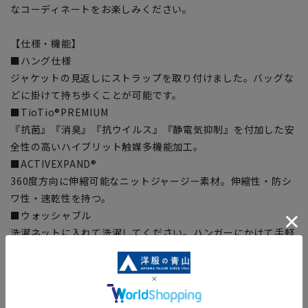
なコーディネートをお楽しみください。
【仕様・機能】
■ハング仕様
ジャケットの見返しにストラップを取り付けました。バッグな
どに掛けて持ち歩くことが可能です。
■TioTio®PREMIUM
『抗菌』『消臭』『抗ウイルス』『静電気抑制』を付加した安
全性の高いハイブリット触媒多機能加工。
■ACTIVEXPAND®
360度方向に伸縮可能なニットジャージー素材。伸縮性・防シ
ワ性・速乾性を持つ。
■ウォッシャブル
洗濯ネットに入れて洗濯してください。ハンガーにかけて手軽
なシャワークリーンも可能。
■Plastics Smart
この商品はリサイクル原料を使用し、プラスチック・スマート
に賛同しています。当製品は裏地の糸の一部にECOBLUE®を使