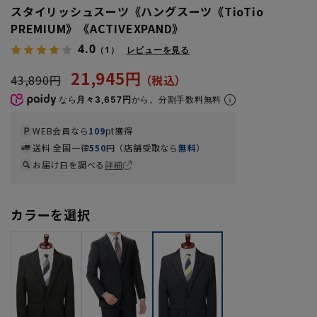
スタイリッシュスーツ《ハングスーツ《TioTio
PREMIUM》《ACTIVEXPAND》
4.0
（1）
レビューを見る
21,945円
43,890円
なら
月々3,657円
から。分割手数料無料
WEB会員なら
109
pt獲得
送料 全国一律
550
円（店舗受取なら
無料
）
お届け日を調べる
詳細
カラーを選択