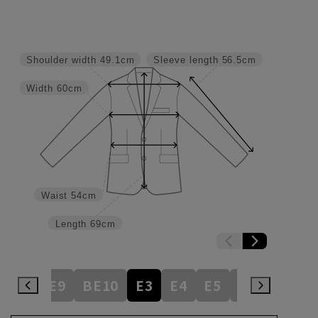
Shoulder width
49.1cm
Sleeve length
56.5cm
Width
60cm
Waist
54cm
Length
69cm
BE8
BE9
BE10
E3
E4
E5
E6
E7
E