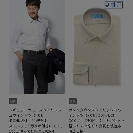
レギュラーカラースタイリッシ
ボタンダウンスタイリッシュワ
ュワイシャツ【NON
イシャツ【NON IRONTECH
IRONMAX】【白無地】
COOL】【秒乾】【＃すごシャ
ストレッチ+汚れが付きにくく、
ツ】
軽い！すぐ乾く！真夏も快適な
100回洗っても効果が継続!
清涼仕様