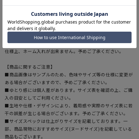
用しています。ECOBLUE®はマテリアルリサイクルにより、ペ
ットボトルを繊維へと再生しています。
【シルエット】《細め(スリム)》 (当社比)
【お直しについて】
仕様上、ネーム入れが出来ません。予めご了承ください。
【商品に関するご注意】
■商品画像はサンプルのため、色味やサイズ等の仕様に変更が
ある場合がございますので、予めご了承ください。
■ゆとり感には個人差があります。サイズ表を確認の上、ご購
入の目安としてご利用ください。
■生地や仕様・デザインにより、着用感や実際のサイズ表に若
干の誤差が生じる場合がございます。予めご了承ください。
■サイズスペックは仕上がりサイズを記載しております。一
部、商品現物におすすめサイズ(ヌードサイズ)を記載している
商品もございます。