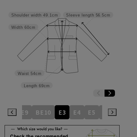
Shoulder width
49.1cm
Sleeve length
56.5cm
Width
60cm
Waist
54cm
Length
69cm
BE8
BE9
BE10
E3
E4
E5
E6
E7
E
Check the recommended