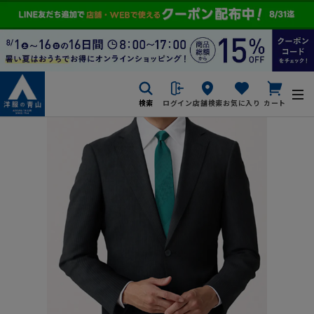
検索
ログイン
店舗検索
お気に入り
カート