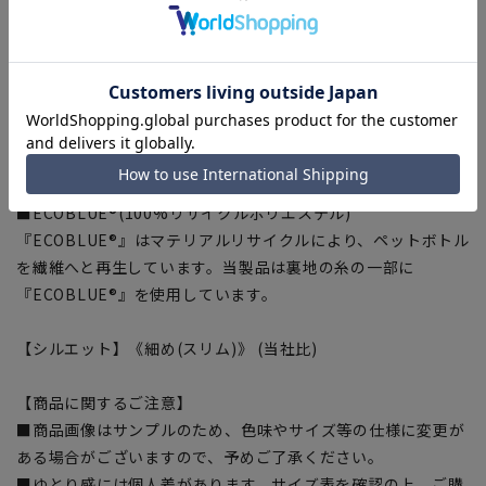
■形状記憶プリーツ
いつでもパリッとしたプリーツラインを実現。
■ツーパンツ
交互に履くことで綺麗にパンツ長持ち。
■Plastics Smart
この商品はリサイクル原料を使用し、プラスチック・スマート
に賛同しています。
■ECOBLUE®(100%リサイクルポリエステル)
『ECOBLUE®』はマテリアルリサイクルにより、ペットボトル
を繊維へと再生しています。当製品は裏地の糸の一部に
『ECOBLUE®』を使用しています。
【シルエット】《細め(スリム)》 (当社比)
【商品に関するご注意】
■商品画像はサンプルのため、色味やサイズ等の仕様に変更が
ある場合がございますので、予めご了承ください。
■ゆとり感には個人差があります。サイズ表を確認の上、ご購