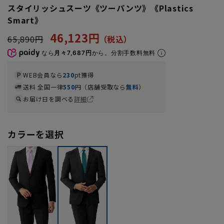
スタイリッシュスーツ《ツーパンツ》《Plastics
Smart》
46,123円
65,890円
なら
月々7,687円
から。分割手数料無料
WEB会員なら
230
pt獲得
送料 全国一律
550
円（店舗受取なら
無料
）
お届け日を調べる
詳細
カラーを選択