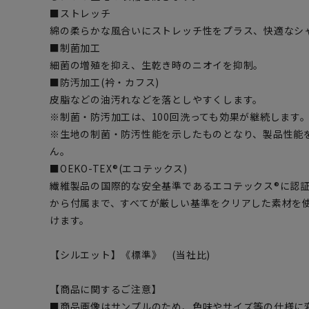
■ストレッチ
綿の柔らかな風合いにストレッチ性をプラス、快適なシ
■制菌加工
細菌の増殖を抑え、生乾き時のニオイを抑制。
■防汚加工(衿・カフス)
皮脂などの油汚れなどを落としやすくします。
※制菌・防汚加工は、100回洗っても効果が継続します。(
※生地の制菌・防汚性能を示したものとなり、製品性能
ん。
■OEKO-TEX®(エコテックス)
繊維製品の国際的な安全基準であるエコテックス®に認
から付属まで、すべてが厳しい基準をクリアした素材を
けます。
【シルエット】《標準》 (当社比)
【商品に関するご注意】
■商品画像はサンプルのため、色味やサイズ等の仕様に