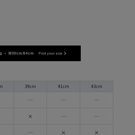
g
M39cm/84cm
Find your size
m
39cm
41cm
43cm
―
―
―
✕
―
―
―
✕
✕