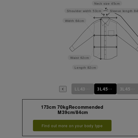
Neck size
45cm
Shoulder width
53cm
Sleeve length
8
Width
64cm
Waist
62cm
Length
82cm
L41cm/84cm
L41cm/86cm
LL43cm/82cm
LL43cm/86cm
3L45cm/84cm
3L45cm/88cm
173cm 70kgRecommended
M39cm/84cm
Find out more on your body type