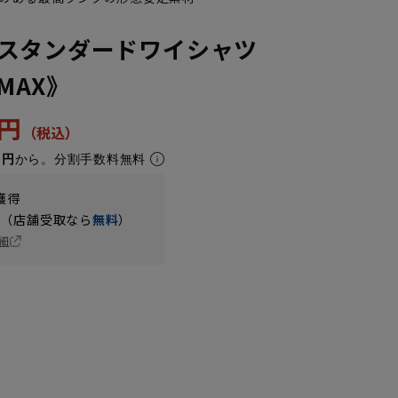
スタンダードワイシャツ
NMAX》
5円
1円
から。分割手数料無料
獲得
円（店舗受取なら
無料
）
細