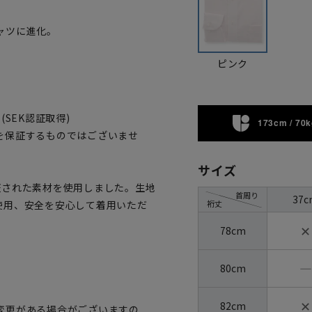
ャツに進化。
ピンク
SEK認証取得)
173cm / 70k
を保証するものではございませ
サイズ
証された素材を使用しました。生地
首周り
37c
裄丈
使用、安全を安心して着用いただ
✕
78cm
―
80cm
✕
82cm
変更がある場合がございますの