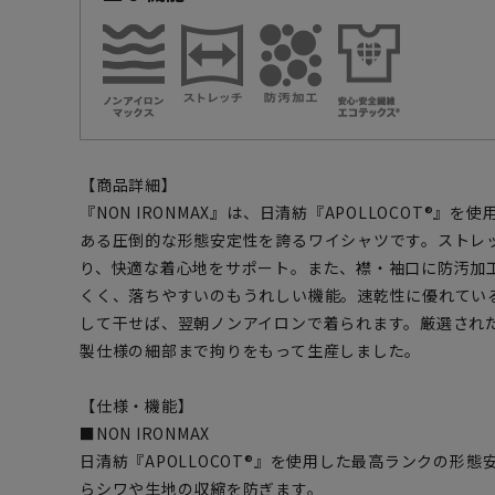
【商品詳細】
『NON IRONMAX』は、日清紡『APOLLOCOT®』
ある圧倒的な形態安定性を誇るワイシャツです。ストレ
り、快適な着心地をサポート。また、襟・袖口に防汚加
くく、落ちやすいのもうれしい機能。速乾性に優れてい
して干せば、翌朝ノンアイロンで着られます。厳選され
製仕様の細部まで拘りをもって生産しました。
【仕様・機能】
■NON IRONMAX
日清紡『APOLLOCOT®』を使用した最高ランクの形態
らシワや生地の収縮を防ぎます。