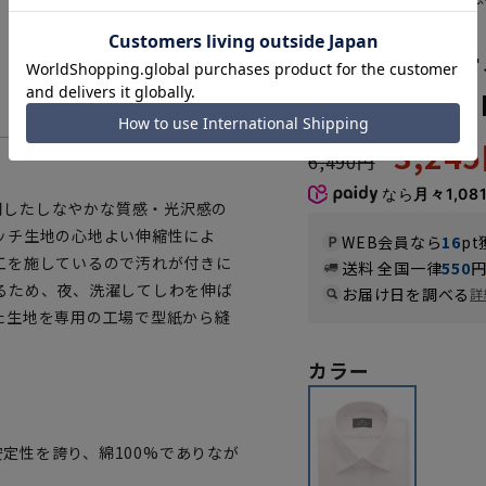
MAXS585
ワイドカラー
《NON IRO
3,24
6,490円
なら
月々1,08
を使用したしなやかな質感・光沢感の
ッチ生地の心地よい伸縮性によ
WEB会員なら
16
pt
工を施しているので汚れが付きに
送料 全国一律
550
るため、夜、洗濯してしわを伸ば
お届け日を調べる
詳
た生地を専用の工場で型紙から縫
カラー
安定性を誇り、綿100%でありなが