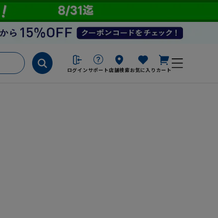
ログイン
サポート
店舗検索
お気に入り
カート