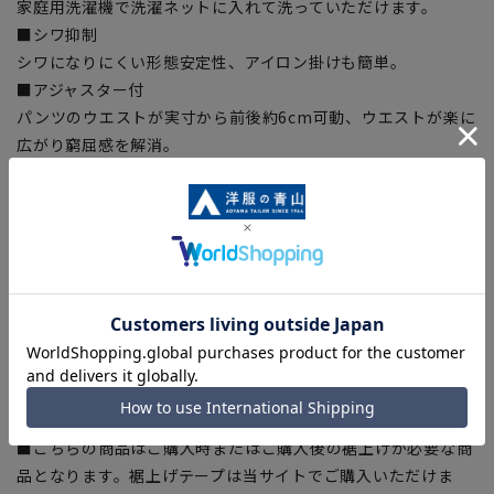
家庭用洗濯機で洗濯ネットに入れて洗っていただけます。
■シワ抑制
シワになりにくい形態安定性、アイロン掛けも簡単。
■アジャスター付
パンツのウエストが実寸から前後約6cm可動、ウエストが楽に
広がり窮屈感を解消。
■Plastics Smart
この商品はリサイクル原料を使用し、プラスチック・スマート
に賛同しています。
■ECOBLUE®(100%リサイクルポリエステル)
『ECOBLUE®』はマテリアルリサイクルにより、ペットボトル
を繊維へと再生しています。当製品は裏地の糸の一部に
『ECOBLUE®』を使用しています。
【シルエット】《ゆったり》 (当社比)
■こちらの商品はご購入時またはご購入後の裾上げが必要な商
品となります。裾上げテープは当サイトでご購入いただけま