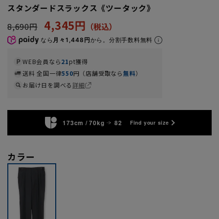
スタンダードスラックス《ツータック》
4,345円
8,690円
なら
月々1,448円
から。分割手数料無料
WEB会員なら
21
pt獲得
送料 全国一律
550
円（店舗受取なら
無料
）
お届け日を調べる
詳細
173cm / 70kg
82
Find your size
カラー