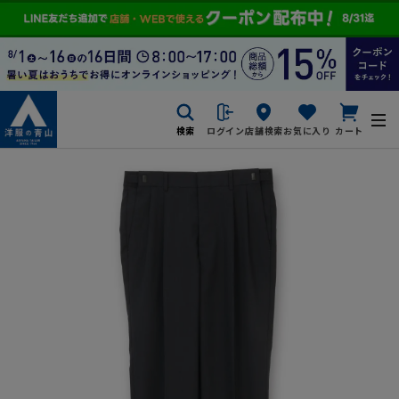
検索
ログイン
店舗検索
お気に入り
カート