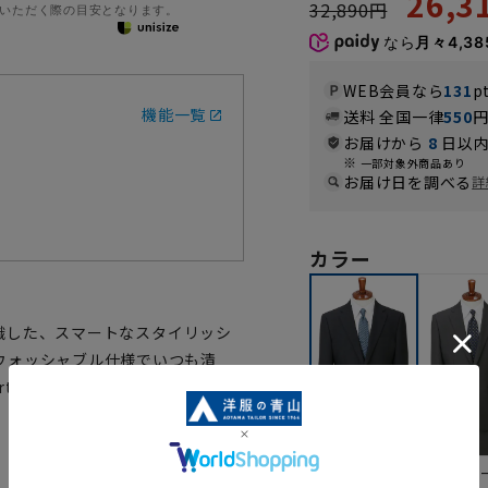
26,
32,890円
いただく際の目安となります。
なら
月々4,38
WEB会員なら
131
p
機能一覧
送料 全国一律
550
お届けから
8
日以内
一部対象外商品あり
お届け日を調べる
詳
カラー
意識した、スマートなスタイリッシ
ウォッシャブル仕様でいつも清
mart』キャンペーンに賛同し、『環
グレ
ネイビー