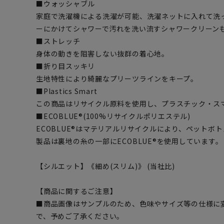
■ウォッシャブル
家庭で洗濯機による洗濯が可能、洗濯ネットに入れて洗
ーにかけてシャワーで汚れを洗い流すシャワークリーン
■ストレッチ
身体の動きを阻害しない抜群の着心地。
■折り目スッキリ
生地特性により綺麗なプリーツラインをキープ。
■Plastics Smart
この商品はリサイクル原料を使用し、プラスチック・ス
■ECOBLUE®(100%リサイクルポリエステル)
ECOBLUE®はマテリアルリサイクルにより、ペットボ
製品は裏地の糸の一部にECOBLUE®を使用しています。
【シルエット】《細め(スリム)》 (当社比)
【商品に関するご注意】
■商品画像はサンプルのため、色味やサイズ等の仕様に
で、予めご了承ください。