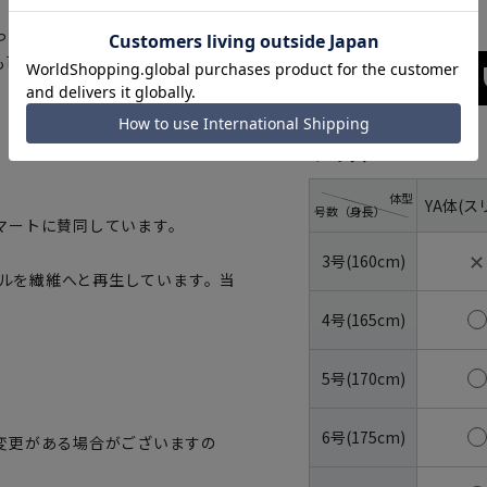
っていただけます。さらにハンガ
も可能です。
サイズ
体型
YA体(ス
号数（身長）
マートに賛同しています。
✕
3号(160cm)
トルを繊維へと再生しています。当
4号(165cm)
5号(170cm)
6号(175cm)
変更がある場合がございますの