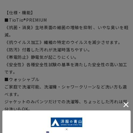
【仕様・機能】
■TioTio®PREMIUM
《抗菌・消臭》生地表面の細菌の増殖を抑制 、いやな臭いを軽
減。
《抗ウイルス加工》繊維の特定のウイルスを減少させます。
《防汚》付着した汚れが洗濯時落ちやすい。
《帯電防止》静電気が起こりにくい。
《安全性》各種安全性試験の基準を満たした安全性の高い加工
です。
■ウォッシャブル
ご家庭で洗濯可能、洗濯機・シャワークリーンなど洗い方も選
べます。
ジャケットのみパンツだけでの洗濯等、ちょっとした汚れは部
分洗いもOK。
■ストレッチ
身体の動きを阻害しない抜群の着心地
■形状記憶プリーツ