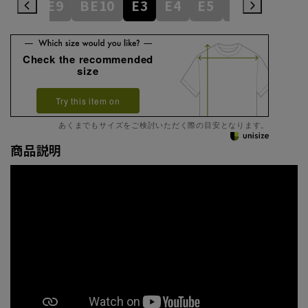
BE8
BE9
BE10
E3
E4
E5
E6
E7
E
Check the recommended
size
Try this item on
あくまでもサイズをご検討いただく際の目安となります。
商品説明