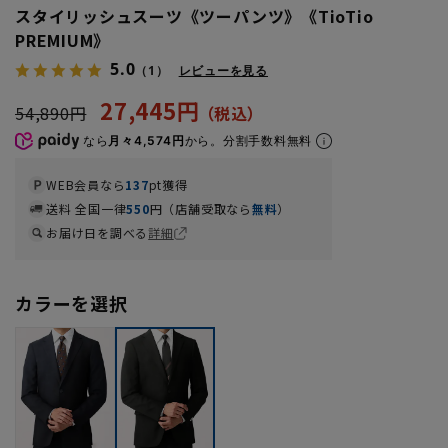
スタイリッシュスーツ《ツーパンツ》《TioTio
PREMIUM》
5.0
（1）
レビューを見る
27,445円
54,890円
なら
月々4,574円
から。分割手数料無料
WEB会員なら
137
pt獲得
送料 全国一律
550
円（店舗受取なら
無料
）
お届け日を調べる
詳細
カラーを選択