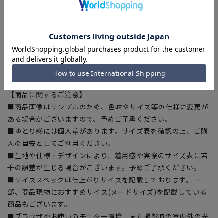
プリーツラインが取れにくく、裾までの綺麗なラインをキー
プ。
■ツーパンツ
交互に履くことで綺麗にパンツ長持ち。
【シルエット】《細め(スリム)》 (当社比)
【商品に関するご注意】
■商品画像はサンプルのため、色味やサイズ等の仕様に変更が
ある場合がございますので、予めご了承ください。
■ゆとり感には個人差があります。サイズ表を確認の上、ご購
入の目安としてご利用ください。
■生地や仕様・デザインにより、着用感や実際のサイズ表に若
干の誤差が生じる場合がございます。予めご了承ください。
■サイズスペックは仕上がりサイズを記載しております。一
部、商品現物におすすめサイズ(ヌードサイズ)を記載している
商品もございます。
■ブラウザやお使いのモニター環境、また撮影時の室内外の光