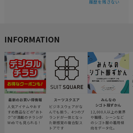
履歴を残さない
INFORMATION
最新のお買い得情報
スーツスクエア
みんなの
シゴト服ずかん
人気アイテムやおす
ビジネスウェアがな
すめ商品などの“おト
んでも揃う、4つのブ
12,000人以上の業界
ク“が満載のチラシが
ランドが一体となっ
や職種、シーンなど
Webでも見られる！
た新感覚の複合型ス
のシゴト服の着用傾
トアです
向をデータ化。