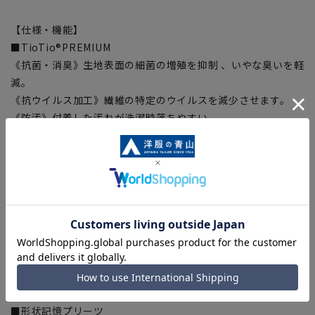
【仕様・機能】
■TioTio®PREMIUM
《抗菌・消臭》生地表面の細菌の増殖を抑制 、いやな臭いを軽
減。
《抗ウイルス加工》繊維の特定のウイルスを減少させます。
《防汚》付着した汚れが洗濯時落ちやすい。
《帯電防止》静電気が起こりにくい。
《安全性》各種安全性試験の基準を満たした安全性の高い加工
です。
■ウォッシャブル
ご家庭で洗濯可能、洗濯機・シャワークリーンなど洗い方も選
べます。
ジャケットのみパンツだけでの洗濯等、ちょっとした汚れは部
分洗いもOK。
■ストレッチ
身体の動きを阻害しない抜群の着心地
■形状記憶プリーツ