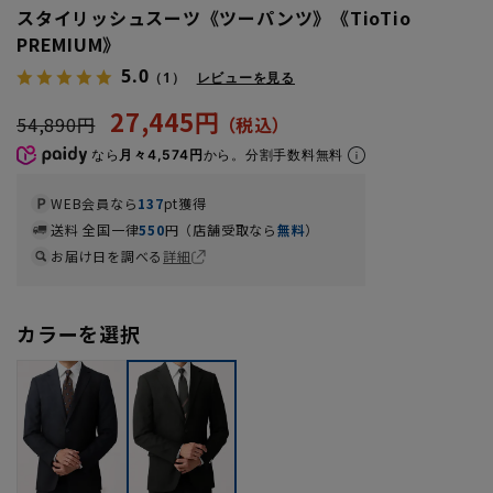
スタイリッシュスーツ《ツーパンツ》《TioTio
PREMIUM》
5.0
（1）
レビューを見る
27,445円
54,890円
なら
月々4,574円
から。分割手数料無料
WEB会員なら
137
pt獲得
送料 全国一律
550
円（店舗受取なら
無料
）
お届け日を調べる
詳細
カラーを選択