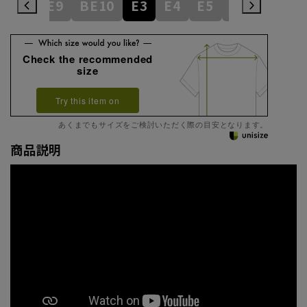
BE8
BE9
BE10
E3
E4
E5
E6
E7
E
Check the recommended
size
Try this item on
あくまでもサイズをご検討いただく際の目安となります。
商品説明