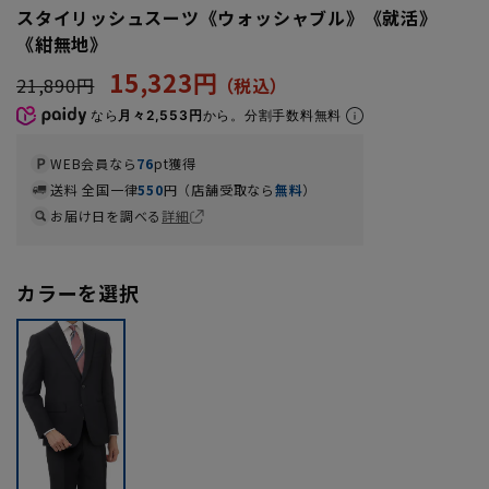
スタイリッシュスーツ《ウォッシャブル》《就活》
《紺無地》
15,323円
21,890円
なら
月々2,553円
から。分割手数料無料
WEB会員なら
76
pt獲得
送料 全国一律
550
円（店舗受取なら
無料
）
お届け日を調べる
詳細
カラーを選択