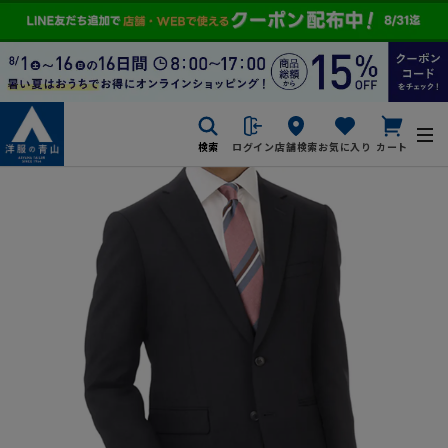
検索
ログイン
店舗検索
お気に入り
カート