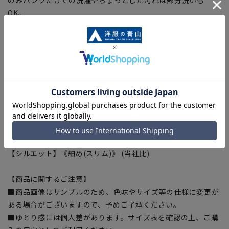
OK。
■折り目スッキリ
生地特性により綺麗なプリーツラインをキープ
■Plastics Smart
この商品はリサイクル原料を使用し、プラスチック・スマート
に賛同しています。
■ECOBLUE(100%リサイクルポリエステル)
『ECOBLUE』はマテリアルリサイクルにより、ペットボトル
を繊維へと再生しています。
当製品は裏地の糸の一部に『ECOBLUE』を使用しています。
【シルエット】《細め(スリム)》 (当社比)
【商品に関するご注意】
■商品画像はサンプルのため、色味やサイズ等の仕様に変更が
ある場合がございますので、予めご了承ください。
■ゆとり感には個人差があります。サイズ表を確認の上、ご購