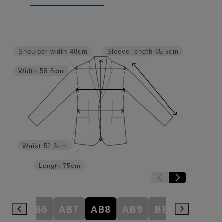
Shoulder width
48cm
Sleeve length
65.5cm
Width
58.5cm
Waist
52.3cm
Length
75cm
AB5
AB6
AB7
AB8
AB9
BE3
BE4