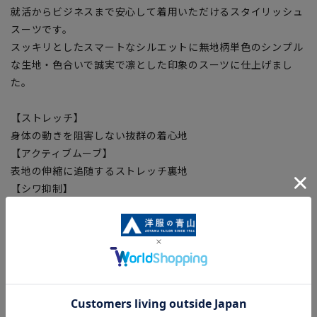
就活からビジネスまで安心して着用いただけるスタイリッシュ
スーツです。
スッキリとしたスマートなシルエットに無地柄単色のシンプル
な生地・色合いで誠実で凛とした印象のスーツに仕上げまし
た。
【ストレッチ】
身体の動きを阻害しない抜群の着心地
【アクティブムーブ】
表地の伸縮に追随するストレッチ裏地
【シワ抑制】
伸縮性や生地の特性によってシワになりにくい
【ウエストストレッチ】
ウエストに横方向のストレッチ性を与え腰周り快適
【形状記憶プリーツ】
いつでもパリッとしたプリーツラインを実現
【ツーパンツ】
交互に履くことで綺麗にパンツ長持ち