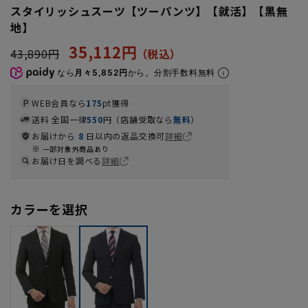
スタイリッシュスーツ【ツーパンツ】【就活】【黒無
地】
35,112円
43,890円
なら
月々5,852円
から。分割手数料無料
WEB会員なら
175
pt獲得
送料 全国一律
550
円（店舗受取なら
無料
）
お届けから
8
日以内の返品交換可
詳細
一部対象外商品あり
お届け日を調べる
詳細
カラーを選択