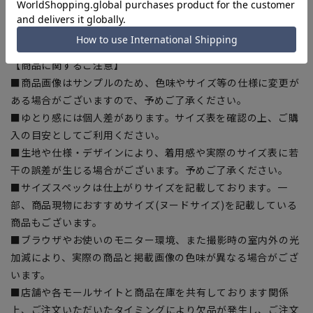
【シルエット】《細め(スリム)》 (当社比)
【商品に関するご注意】
■商品画像はサンプルのため、色味やサイズ等の仕様に変更が
ある場合がございますので、予めご了承ください。
■ゆとり感には個人差があります。サイズ表を確認の上、ご購
入の目安としてご利用ください。
■生地や仕様・デザインにより、着用感や実際のサイズ表に若
干の誤差が生じる場合がございます。予めご了承ください。
■サイズスペックは仕上がりサイズを記載しております。一
部、商品現物におすすめサイズ(ヌードサイズ)を記載している
商品もございます。
■ブラウザやお使いのモニター環境、また撮影時の室内外の光
加減により、実際の商品と掲載画像の色味が異なる場合がござ
います。
■店舗や各モールサイトと商品在庫を共有しております関係
上、ご注文いただいたタイミングにより欠品が発生し、ご注文