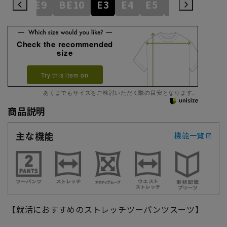
BE8
BE9
BE10
E3
E4
E5
E6
E7
E
Check the recommended
size
Try this item on
あくまでもサイズをご検討いただく際の目安となります。
商品説明
主な機能
機能一覧
【就活におすすめのストレッチツーパンツスーツ】