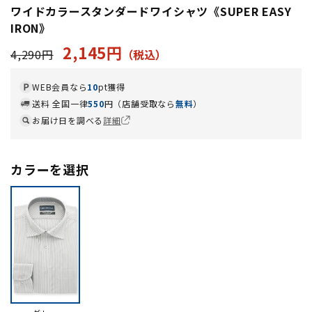
ワイドカラースタンダードワイシャツ《SUPER EASY
IRON》
2,145円
4,290円
WEB会員なら
10
pt獲得
送料 全国一律
550
円（店舗受取なら
無料
）
お届け日を調べる
詳細
カラーを選択