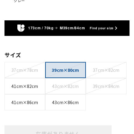
グレー
173cm / 70kg
M39cm/84cm
Find your size
サイズ
37cm×78cm
39cm×80cm
37cm×82cm
41cm×82cm
43cm×82cm
39cm×84cm
41cm×86cm
43cm×86cm
在庫がありません