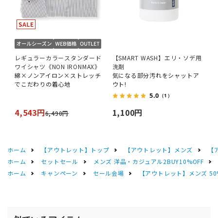
レギュラーカラースタンダード
【SMART WASH】エリ・ソデ用
ワイシャツ《NON IRONMAX》
洗剤
綿×ノンアイロン×ストレッチ
気になる部分汚れをシャットア
でこだわりの着心地
ウト!
5.0
（1）
4,543円
1,100円
6,490円
ホーム
【アウトレット】トップ
【アウトレット】メンズ
【
ホーム
セットセール
メンズ 洋品・カジュアル2BUY10%OFF
ホーム
キャンペーン
セール会場
【アウトレット】メンズ 50