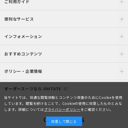
ご利用ガイド
便利なサービス
インフォメーション
おすすめコンテンツ
ポリシー・企業情報
オーダースーツなら SHITATE
当サイトでは、快適な閲覧体験とコンテンツ改善のためにCookieを使用
しています。閲覧を続けることで、Cookieの使用に同意したものとみな
します。詳細については
プライバシーポリシー
をご確認ください。
OFFICIAL SNS
同意して閉じる