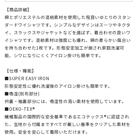
【商品詳細】
綿とポリエステルの混紡素材を使用した程良いゆとりのスタン
ダードワイシャツです。シンプルなデザインはスーツやネクタ
イ、スラックスやジャケットなどを選ばず、着合わせの良いワ
イシャツです。混紡素材は強度にも優れ、綿の柔らかい風合い
を持ち合わせた1枚です。形態安定加工が施され家庭洗濯可
能、シワになりにくくアイロン掛けも簡単です。
【仕様・機能】
■SUPER EASY IRON
形態安定性に優れ洗濯後のアイロン掛けも簡単です。
■吸湿(別布部分)
衿裏・袖裏部分には、吸湿性の高い素材を使用しています。
■OEKO-TEX®
繊維製品の国際的な安全基準であるエコテックス®に認証され
た、生地から付属まですべてが厳しい基準をクリアした素材を
使用。安全を安心して着用いただけます。