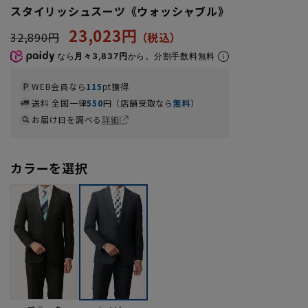
スタイリッシュスーツ《ウォッシャブル》
23,023円
32,890円
なら
月々3,837円
から。分割手数料無料
WEB会員なら
115
pt獲得
送料 全国一律
550
円（店舗受取なら
無料
）
お届け日を調べる
詳細
カラーを選択