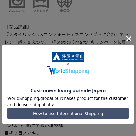
【商品詳細】
『スタイリッシュ&コンフォート』をコンセプトに合わせてト
レンド感を交えつつ、『Plastics Smart』キャンペーンに賛同
した『環境にやさしいエコなスーツ』に仕上げました。
『MODA RITORNO』は、スッキリとしたデザインを意識し
た、スマートなスタイリッシュスーツです。
【仕様・機能】
■ウォッシャブル
洗濯機やシャワークリーンなど洗い方も選べます。ジャケット
のみパンツだけでの洗濯やちょっとした汚れは部分洗いも
OK。
■ストレッチ
心地よい伸縮性で着心地抜群。
■折り目スッキリ