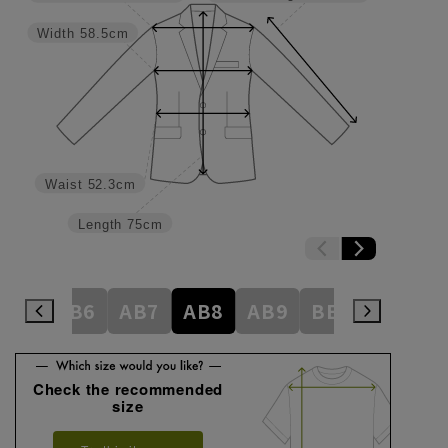
Width
58.5cm
Waist
52.3cm
Length
75cm
AB5
AB6
AB7
AB8
AB9
BE3
BE4
Check the recommended
size