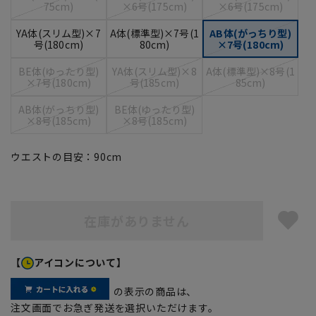
75cm)
×6号(175cm)
×6号(175cm)
YA体(スリム型)×7
A体(標準型)×7号(1
AB体(がっちり型)
号(180cm)
80cm)
×7号(180cm)
BE体(ゆったり型)
YA体(スリム型)×8
A体(標準型)×8号(1
×7号(180cm)
号(185cm)
85cm)
AB体(がっちり型)
BE体(ゆったり型)
×8号(185cm)
×8号(185cm)
ウエストの目安：
90
cm
在庫がありません
【
アイコンについて】
の表示の商品は、
注文画面でお急ぎ発送を選択いただけます。