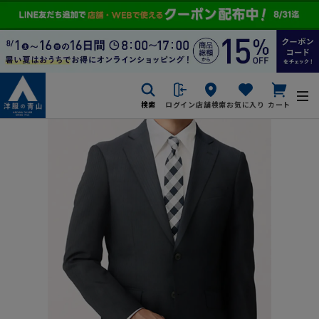
検索
ログイン
店舗検索
お気に入り
カート