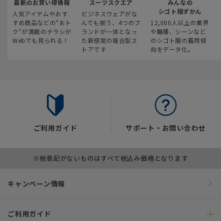
最新のお買い得情報
スーツスクエア
みんなの
シゴト服ずかん
人気アイテムやおす
ビジネスウェアがな
すめ商品などの“おト
んでも揃う、4つのブ
12,000人以上の業界
ク“が満載のチラシが
ランドが一体となっ
や職種、シーンなど
Webでも見られる！
た新感覚の複合型ス
のシゴト服の着用傾
トアです
向をデータ化。
ご利用ガイド
サポート・お問い合わせ
※税表記がないものはすべて税込み価格となります
キャンペーン情報
ご利用ガイド