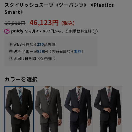
スタイリッシュスーツ《ツーパンツ》《Plastics
Smart》
46,123円
65,890円
なら
月々7,687円
から。分割手数料無料
WEB会員なら
230
pt獲得
送料 全国一律
550
円（店舗受取なら
無料
）
お届け日を調べる
詳細
カラーを選択