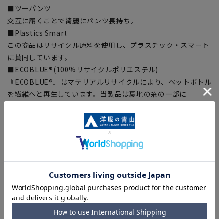
■ツーパンツ
交互に履くことで綺麗にパンツ長持ち。
■Plastics Smart
この商品はリサイクル原料を使用し、プラスチック・スマート
に賛同しています。
■ECOBLUE®(100%リサイクルポリエステル)
『ECOBLUE®』はマテリアルリサイクルにより、ペットボトル
を繊維へと再生しています。当製品は裏地の糸の一部に
『ECOBLUE®』を使用しています。
【シルエット】《細め(スリム)》 (当社比)
【商品に関するご注意】
■商品画像はサンプルのため、色味やサイズ等の仕様に変更が
ある場合がございますので、予めご了承ください。
■ゆとり感には個人差があります。サイズ表を確認の上、ご購
入の目安としてご利用ください。
■生地や仕様・デザインにより、着用感や実際のサイズ表に若