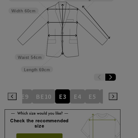
Width
60cm
Waist
54cm
Length
69cm
BE8
BE9
BE10
E3
E4
E5
E6
E7
E
Check the recommended
size