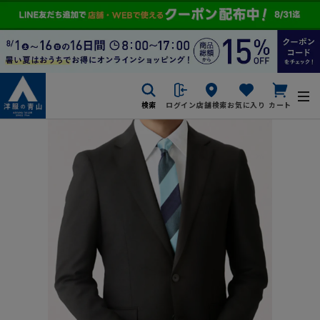
検索
ログイン
店舗検索
お気に入り
カート