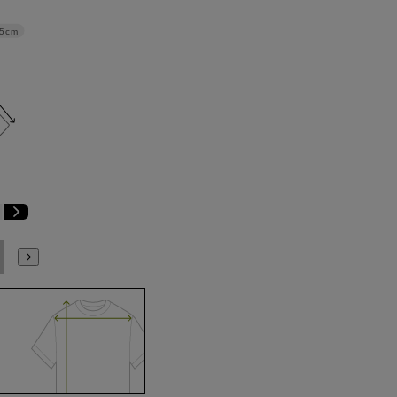
.5cm
E6
E7
E8
E9
E10
K4
K5
K6
K7
K8
K9