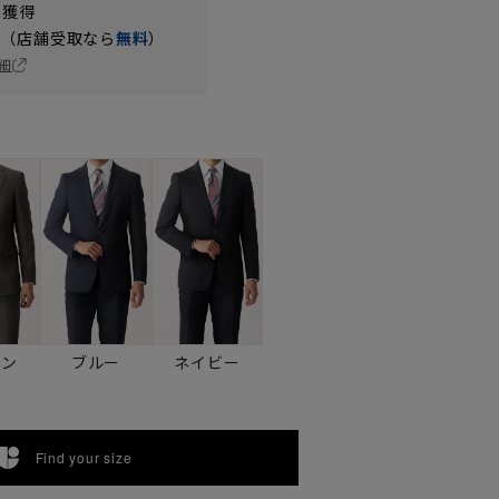
t獲得
円（店舗受取なら
無料
）
細
ウン
ブルー
ネイビー
Find your size