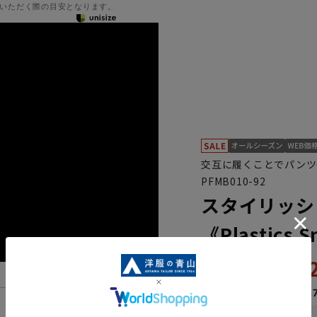
いただく際の目安となります。
交互に履くことでパンツ
PFMB010-92
スタイリッシ
《Plastics 
46,
65,890円
なら
月々7,68
機能一覧