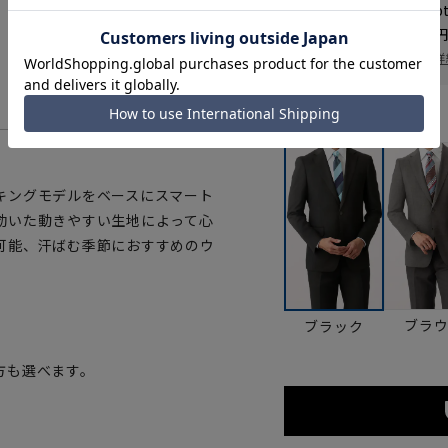
WEB会員なら
230
p
送料 全国一律
550
お届け日を調べる
詳
カラー
キングモデルをベースにスマート
効いた動きやすい生地によって心
可能、汗ばむ季節におすすめのウ
ブラ
ブラック
方も選べます。