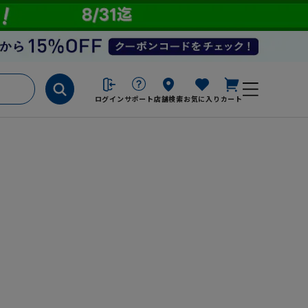
ログイン
サポート
店舗検索
お気に入り
カート