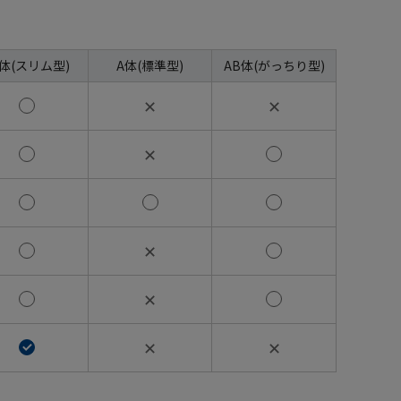
A体(スリム型)
A体(標準型)
AB体(がっちり型)
✕
✕
✕
✕
✕
✕
✕