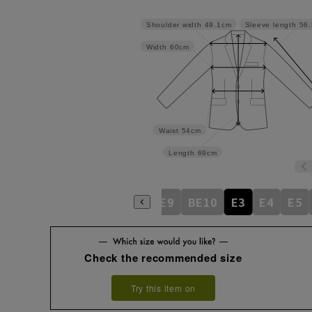
Shoulder width
49.1cm
Sleeve length
56
Width
60cm
Waist
54cm
Length
69cm
BE5
BE6
BE7
BE8
BE9
BE10
E3
E4
E5
Check the recommended size
Try this item on