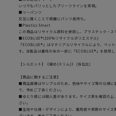
いつでもパリッとしたプリーツラインを実現。
■ツーパンツ
交互に履くことで綺麗にパンツ長持ち。
■Plastics Smart
この商品はリサイクル原料を使用し、プラスチック・ス
■ECOBLUE®(100%リサイクルポリエステル)
『ECOBLUE®』はマテリアルリサイクルにより、ペッ
す。当製品は裏地の糸の一部に『ECOBLUE®』を使用
【シルエット】《細め(スリム)》 (当社比)
【商品に関するご注意】
■商品画像はサンプルのため、色味やサイズ等の仕様に
で、予めご了承ください。
■ゆとり感には個人差があります。サイズ表を確認の上
さい。
■生地や仕様・デザインにより、着用感や実際のサイズ
ざいます。予めご了承ください。